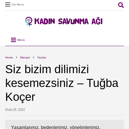
Üst Menü
Menü
Home
Manşet
Yazılar
Siz bizim dilimizi
kesemezsiniz – Tuğba
Koçer
Ocak 29, 2022
Yaşamlarımız, bedenlerimiz, yönelimlerimiz,