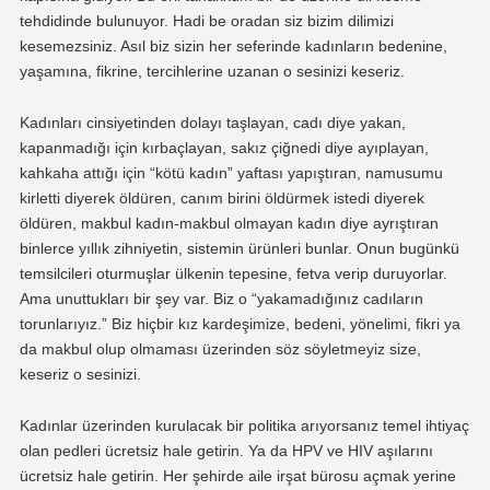
tehdidinde bulunuyor. Hadi be oradan siz bizim dilimizi
kesemezsiniz. Asıl biz sizin her seferinde kadınların bedenine,
yaşamına, fikrine, tercihlerine uzanan o sesinizi keseriz.
Kadınları cinsiyetinden dolayı taşlayan, cadı diye yakan,
kapanmadığı için kırbaçlayan, sakız çiğnedi diye ayıplayan,
kahkaha attığı için “kötü kadın” yaftası yapıştıran, namusumu
kirletti diyerek öldüren, canım birini öldürmek istedi diyerek
öldüren, makbul kadın-makbul olmayan kadın diye ayrıştıran
binlerce yıllık zihniyetin, sistemin ürünleri bunlar. Onun bugünkü
temsilcileri oturmuşlar ülkenin tepesine, fetva verip duruyorlar.
Ama unuttukları bir şey var. Biz o “yakamadığınız cadıların
torunlarıyız.” Biz hiçbir kız kardeşimize, bedeni, yönelimi, fikri ya
da makbul olup olmaması üzerinden söz söyletmeyiz size,
keseriz o sesinizi.
Kadınlar üzerinden kurulacak bir politika arıyorsanız temel ihtiyaç
olan pedleri ücretsiz hale getirin. Ya da HPV ve HIV aşılarını
ücretsiz hale getirin. Her şehirde aile irşat bürosu açmak yerine