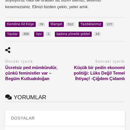
söylüyoruz hadi be oradan siz bizim dilimizi, sesimizi
kesemezsiniz. Elinizi bizden çekin, yeter artık.
Kendine Ait Köşe
Manşet
Yazdıklarımız
76
512
177
Yazılar
hpv
kadına yönelik şiddet
326
1
14
Önceki içerik
Sonraki içerik
Ücretsiz ped mümkündür,
Küçük bir pedin ekonomi
çünkü feministler var –
politiği: Lüks Değil Temel
Begüm Kutluakdoğan
İhtiyaç! -Çiğdem Çidamlı
YORUMLAR
DOSYALAR