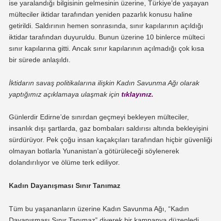
ise yaralandığı bilgisinin gelmesinin üzerine, Türkiye’de yaşayan
mülteciler iktidar tarafından yeniden pazarlık konusu haline
getirildi. Saldırının hemen sonrasında, sınır kapılarının açıldığı
iktidar tarafından duyuruldu. Bunun üzerine 10 binlerce mülteci
sınır kapılarına gitti. Ancak sınır kapılarının açılmadığı çok kısa
bir sürede anlaşıldı.
İktidarın savaş politikalarına ilişkin Kadın Savunma Ağı olarak
yaptığımız açıklamaya ulaşmak için
tıklayınız.
Günlerdir Edirne’de sınırdan geçmeyi bekleyen mülteciler,
insanlık dışı şartlarda, gaz bombaları saldırısı altında bekleyişini
sürdürüyor. Pek çoğu insan kaçakçıları tarafından hiçbir güvenliği
olmayan botlarla Yunanistan’a götürüleceği söylenerek
dolandırılıyor ve ölüme terk ediliyor.
Kadın Dayanışması Sınır Tanımaz
Tüm bu yaşananların üzerine Kadın Savunma Ağı, “Kadın
Dayanışması Sınır Tanımaz” diyerek bir kampanya düzenledi.