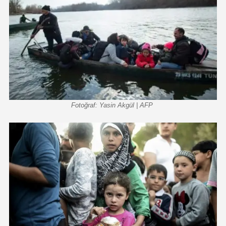
Fotoğraf: Yasin Akgül | AFP