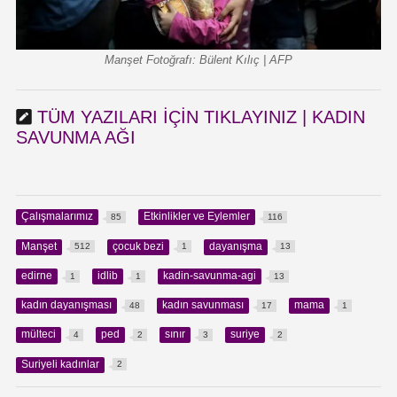
Manşet Fotoğrafı: Bülent Kılıç | AFP
TÜM YAZILARI IÇIN TIKLAYINIZ | KADIN
SAVUNMA AĞI
Çalışmalarımız
Etkinlikler ve Eylemler
85
116
Manşet
çocuk bezi
dayanışma
512
1
13
edirne
idlib
kadin-savunma-agi
1
1
13
kadın dayanışması
kadın savunması
mama
48
17
1
mülteci
ped
sınır
suriye
4
2
3
2
Suriyeli kadınlar
2