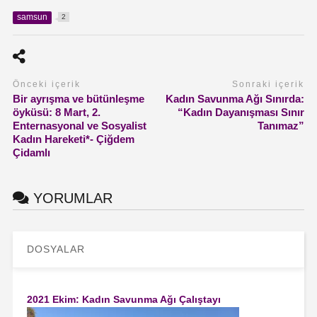
samsun
2
Önceki içerik
Sonraki içerik
Bir ayrışma ve bütünleşme
Kadın Savunma Ağı Sınırda:
öyküsü: 8 Mart, 2.
“Kadın Dayanışması Sınır
Enternasyonal ve Sosyalist
Tanımaz”
Kadın Hareketi*- Çiğdem
Çidamlı
YORUMLAR
DOSYALAR
2021 Ekim: Kadın Savunma Ağı Çalıştayı