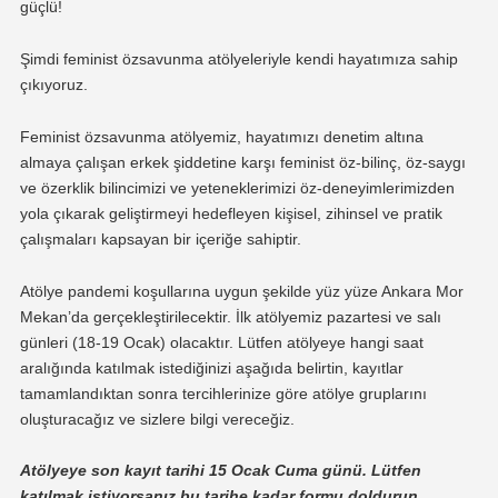
güçlü!
Şimdi feminist özsavunma atölyeleriyle kendi hayatımıza sahip
çıkıyoruz.
Feminist özsavunma atölyemiz, hayatımızı denetim altına
almaya çalışan erkek şiddetine karşı feminist öz-bilinç, öz-saygı
ve özerklik bilincimizi ve yeteneklerimizi öz-deneyimlerimizden
yola çıkarak geliştirmeyi hedefleyen kişisel, zihinsel ve pratik
çalışmaları kapsayan bir içeriğe sahiptir.
Atölye pandemi koşullarına uygun şekilde yüz yüze Ankara Mor
Mekan’da gerçekleştirilecektir. İlk atölyemiz pazartesi ve salı
günleri (18-19 Ocak) olacaktır. Lütfen atölyeye hangi saat
aralığında katılmak istediğinizi aşağıda belirtin, kayıtlar
tamamlandıktan sonra tercihlerinize göre atölye gruplarını
oluşturacağız ve sizlere bilgi vereceğiz.
Atölyeye son kayıt tarihi 15 Ocak Cuma günü. Lütfen
katılmak istiyorsanız bu tarihe kadar formu doldurun.