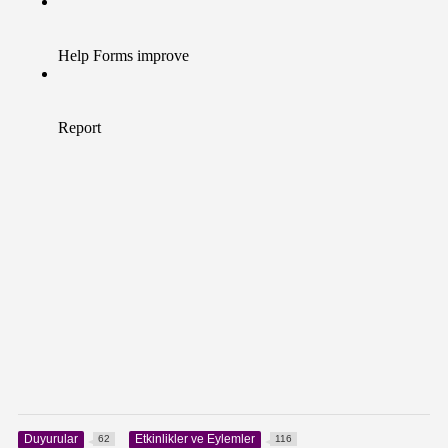
Duyurular
Etkinlikler ve Eylemler
62
116