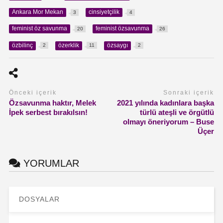
Ankara Mor Mekan
cinsiyetçilik
3
4
feminist öz savunma
feminist özsavunma
20
26
özbilinç
özerklik
özsaygı
2
11
2
Önceki içerik
Sonraki içerik
Özsavunma haktır, Melek
2021 yılında kadınlara başka
İpek serbest bırakılsın!
türlü ateşli ve örgütlü
olmayı öneriyorum – Buse
Üçer
YORUMLAR
DOSYALAR