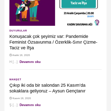
DUYURULAR
Konuşacak çok şeyimiz var: Pandemide
Feminist Özsavunma / Özerklik-Sınır Çizme-
Taciz ve İfşa
Aralık 16, 2020
H [...]
Devamını oku
MANŞET
Çıkıp iki oda bir salondan 25 Kasım’da
sokaklara geliyoruz – Aysun Gençtanır
Kasım 16, 2020
Ş [...]
Devamını oku