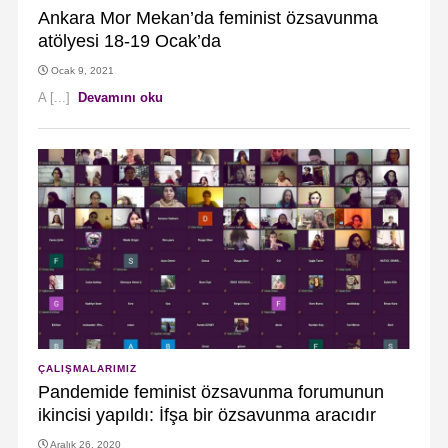
Ankara Mor Mekan’da feminist özsavunma
atölyesi 18-19 Ocak’da
Ocak 9, 2021
A [...]
Devamını oku
ÇALIŞMALARIMIZ
Pandemide feminist özsavunma forumunun
ikincisi yapıldı: İfşa bir özsavunma aracıdır
Aralık 26, 2020