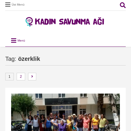
Üst Menü
Menü
Tag:
özerklik
1
2