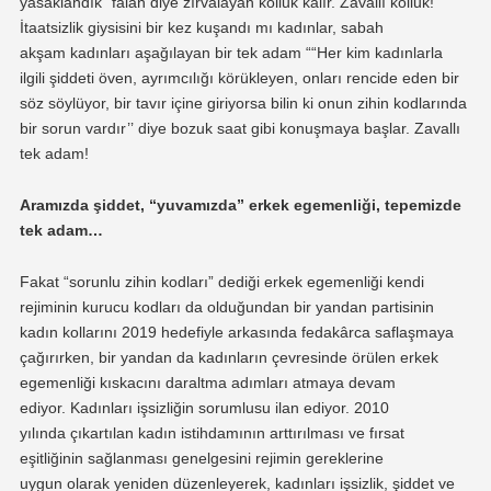
yasaklandık” falan diye zırvalayan kolluk kalır. Zavallı kolluk!
İtaatsizlik giysisini bir kez kuşandı mı kadınlar
,
sabah
akşam
kadınları aşağılayan bir tek adam “
“Her kim kadınlarla
ilgili şiddeti öven, ayrımcılığı körükleyen, onları rencide eden bir
söz söylüyor, bir tavır içine giriyorsa bilin ki onun zihin kodlarında
bir sorun vardır’’
diye bozuk saat gibi konuşmaya başlar. Zavallı
tek adam!
Aramız
da şiddet,
“yuvamızda”
erkek egemenliğ
i, tepemizde
tek adam…
Fakat “sorunlu zihin kodları”
dediği erkek egemenliği
kendi
rejiminin kurucu kodları da olduğundan
bir yandan partisinin
kadın kollarını 2019 hedefiyle arkasında
fedakârca
saflaşmaya
çağırırken,
bir yandan da kadınların çevresinde örülen erkek
egemenliği kıskacını daraltma adımları atmaya devam
ediyor.
Kadınları i
şsizliğin sorumlusu ilan ediyor.
2010
yılında
çıkartılan
kadın istihdamının arttırılması ve fırsat
e
şitliğinin
sağlanması genelge
sini
rejimin gereklerine
uygun
olarak yeniden
düzenleyerek, k
adınları
işsizlik, şiddet ve