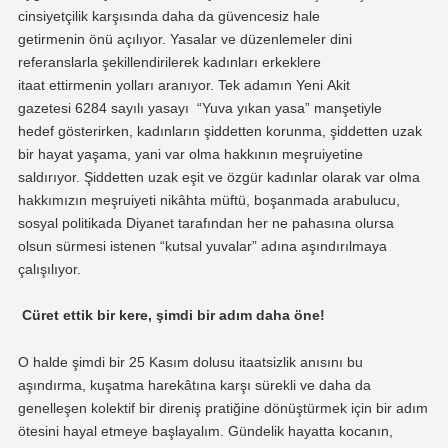
cinsiyetçilik karşısında
daha da
güvencesiz
hale
getir
menin
ö
nü
açı
lı
yor.
Yasalar
ve düzenlemeler
dini
referanslarla
şekillendirilerek kadınları
erkeklere
itaat
ettirmenin
yolları aranıyor.
Tek adamın
Yeni
Aki
t
gazetesi
6284 sayılı yasayı
“Yuva yıkan yasa” manşetiyle
hedef
gösterirken,
kadınların şiddetten korunma, şiddetten uzak
bir hayat yaşama, yani var olma hakkının meşruiyetine
saldırıyor.
Ş
iddetten uzak eşit ve özgür kadınlar olarak var olma
hakkı
mızın meşruiyeti
nikâhta
müftü, boşanmada arabulucu,
sosyal politikada Diyanet
tarafından her ne pahasına olursa
olsun sürmesi istenen “kutsal yuvalar” adına
aşındırılmaya
çalışılıyor.
Cüret ettik bir kere, şimdi bir adım
daha
öne!
O halde şimdi bir 25 Kasım dolusu itaatsizlik anısını
bu
aşındırma, kuşatma
harekâtına
karşı
sürekli ve daha da
genelleşen kolektif bir direniş pratiğine dönüştürmek için
bir adım
ötesini hayal etmeye başlayalım. Gündelik hayatta kocanın,