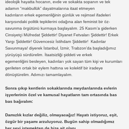
ideolojik hayatta hocanın, evde ve sokakta sopanın ve tek
adamın “
makbullük
” dayatmalarına
itaat etmeyen
kadınların
erkek egemenliğinin günlük ve rejimsel
ifadeleri
karşısındaki politik
tepkilerini odağına alan feminist bir öz-
savunma örgütünü kurmaya başlayalım
. 25 Kasım’a giderken
Cinsiyetçi Müfredat Şiddettir! Diyanet Fetvaları Şiddettir! Erkek
Yargı Şiddettir! Güvencesiz İstihdam Şiddettir! Kadınlar
Savunmaya!
diyerek
İstanbul, İzmir, Trabzon’da
başladığımız
yürüyüşü
sürdürelim.
İtaatsizliği ş
iddeti
ve erkek
egemenliğini
besleyen, kadınları yok sayan
tüm kişi ve kurumları
gerileten ortak bir eylem hattına ve kolektif bir iradeye
dönüştürelim. Adımızı tamamlayalım.
Sonra çıkıp kentlerin sokaklarında meydanlarında evlerin
işyerlerinin özel ve kamusal hayatların tam ortasında
bas
bas bağıralım:
Damızlık kızlar
değiliz,
olmayacağız! Hayatı istiyoruz, eşit,
özgür bir yaşamı arzuluyoruz. Bugün sahip olmadığımız
her
şeyi istemekten de
bize ait olanı