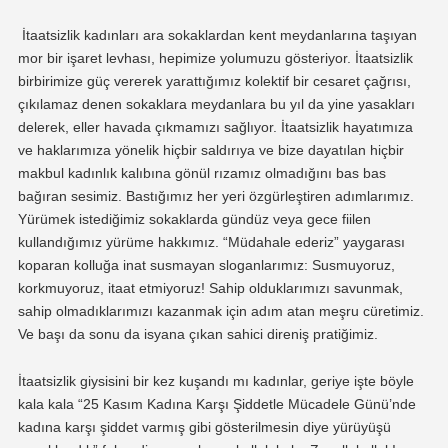
İtaatsizlik kadınları ara sokaklardan kent meydanlarına taşıyan
mor bir işaret levhası, hepimize yolumuzu gösteriyor. İtaatsizlik
birbirimize güç vererek yarattığımız kolektif bir cesaret çağrısı,
çıkılamaz denen sokaklara meydanlara
bu yıl da
yine yasakları
delerek
, eller havada
çıkmamızı sağlıyor.
İtaatsizlik hayatımıza
ve haklarımıza yönelik hiçbir saldırıya ve bize dayatılan hiçbir
makbul kadınlık kalıbına
gönül
rızamız olmadığını bas bas
bağıran sesimiz.
B
astığımız her yeri özgürleştiren adımlarımız.
Yürümek istediğimiz sokaklarda gündüz veya gece fiilen
kullandığımız yürüme hakkımı
z.
“
M
üdahale ederiz”
yaygarası
koparan kolluğa
inat susmayan sloganlarımız:
Susmuyoruz,
korkmuyoruz, itaat etmiyoruz
!
S
ahip olduklarımızı
savunmak,
sahip olmadıklarımızı kazanmak için
adım atan meşru cüretimiz.
Ve
başı
da
sonu
da
isyana
çıkan sahici
direniş pratiğimiz.
İtaatsizlik giysisini bir kez kuşandı mı kadınlar, geriye
işte böyle
kala kala “25 Kasım Kadına Karşı Şiddetle Mücadele Günü’nde
kadına karşı şiddet
varmış gibi gösterilmesin diye
yürüyüşü