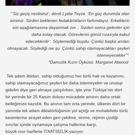
“
’
Siz geçiş neslisiniz
’
, derdi Lydia Teyze.
‘
En güç durumda olan
sizsiniz. Sizden beklenen fedakârlıkların farkındayız. Erkeklerin
sizi aşağılamasına dayanmak zor
..
. Sizden sonra gelenler için
daha kolay olacak. Görevlerini gönül rızasıyla kabul
edeceklerdir
’
.
Söylemediği buydu: Çünkü başka anıları
olmayacak.
Söylediği ise şu: Çünkü sahip olamayacakları şeyleri
istemeyecekler”*
*Damızlık Kızın Ö
yküsü
. Margaret
Atwood
Tek adam iktidarı, sahip olduğumuz her türlü hak ve kazanımı,
sahip olamayacağımız şeyleri bir daha istemeyelim ve unutup
gidelim diye geri almaya çalışılırken, işte yine Türkiye’nin
dört
bir
yerinde bir 25 Kasım dolusu mücadele anısını daha ortak
belleğimize kazıdık.
Bu anının tam orta yerinde, ü
lkenin dört bir
yanında tek adam diktatörlüğünün yol açtığı ve muhalefetin türlü
kesimlerine sirayet eden geri çekilme, sinme, rejimin çizdiği
sınırlar içinde oynamaya çalışma hallerine karşı,
büyük
mor
harflerle İTAATSİZLİK
yazıyor.