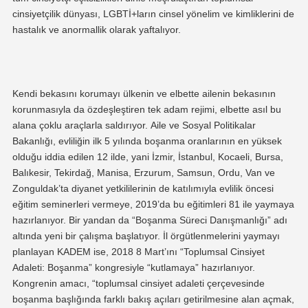
cinsiyet
çi
lik
dünyası
, LGBTİ+ların cinsel yönelim ve kimliklerini de
hastalık ve anormallik olarak yaftalıyor.
Kendi bekasını korumayı ülkenin
ve elbette
ailenin bekasının
korunmasıyla
da özdeşleştiren tek adam rejimi,
elbette asıl bu
alana çoklu araçlarla saldırıyor.
Aile ve Sosyal Politikalar
Bakanlığı, evliliğin ilk 5 yılında boşanma oranlarının en yüksek
olduğu iddia edilen 12 ilde, yani
İzmir, İstanbul, Kocaeli, Bursa,
Balıkesir, Tekirdağ, Manisa, Erzurum, Samsun, Ordu, Van ve
Zonguldak’ta diyanet yetkililerinin de katılımıyla evlilik öncesi
eğitim seminerleri vermeye, 2019’da bu eğitimleri 81 ile yaymaya
hazırlanıyor. Bir yandan da
“Boşanma Süreci Danışmanlığı” adı
altında yeni bir çalışma başlatıyor.
İl örgütlenmelerini yaymayı
planlayan
KADEM ise, 2018 8 Mart’ını “Toplumsal Cinsiyet
Adaleti: Boşanma” kongresiyle “kutlamaya” hazırlanıyor.
Kongrenin amacı,
“toplumsal cinsiyet adaleti çerçevesinde
boşanma başlığında farklı bakış açıları getirilmesine alan açmak
,