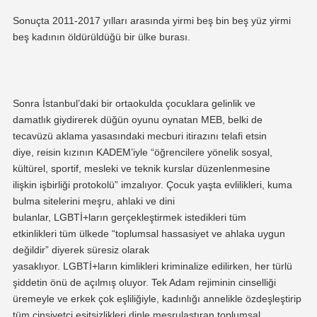
Sonuçta 2011-2017 yılları arasında yirmi beş bin beş yüz yirmi
beş kadının öldürüldüğü bir ülke burası.
Sonra İstanbul’daki bir ortaokulda çocuklara gelinlik ve
damatlık
giydirerek
düğün oyunu
oynatan
MEB,
belki de
tecavüzü aklama yasasındaki mecburi itirazını telafi etsin
diye,
reisin kızının KADEM’iyle “
öğrencilere
yönelik sosyal,
kültürel, sportif, mesleki ve teknik kurslar düzenlenmesine
ilişkin işbirliği protokolü” imzalıyor.
Çocuk yaşta evlilikleri, kuma
bulma sitelerini meşru, ahlaki ve dini
bulanlar, LGBTİ+ların gerçekleştirmek istedikleri tüm
etkinlikleri
tüm ülkede “toplumsal
hassasiyet ve
ahlak
a uygun
değildir
”
diyerek süresiz olarak
yasaklıyor. LGBTİ+ların kimlikleri kriminalize edilirken, her türlü
şiddetin önü de açılmış oluyor.
Tek A
dam rejiminin cinselliği
üremeyle ve erkek çok eşliliğiyle
, kadınlığı
anne
likle
özdeşleştirip
tüm cinsiyetçi eşitsizlikleri dinle meşrulaştıran toplumsal