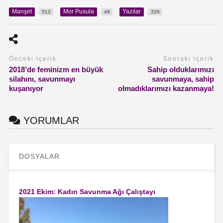
Manşet
Mor Pusula
Yazılar
512
46
326
Önceki içerik
Sonraki içerik
2018’de feminizm en büyük
Sahip olduklarımızı
silahını, savunmayı
savunmaya, sahip
kuşanıyor
olmadıklarımızı kazanmaya!
YORUMLAR
DOSYALAR
2021 Ekim: Kadın Savunma Ağı Çalıştayı