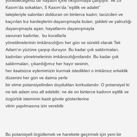
yönetileceğimiz bir hayatın içine tıkıştırmaya çalışıyor.
Ve 25
Kasım’da sokakları,
5 Kasım’da
“eşitlik ve adalet”
talepleriyle
salonları dolduran on binlerce kadın; tacizcileri ve
kaçırıl
an kız kardeşlerini dayanışma
yla
bulan;
şiddeti ve yalnızlığı
dayanışmayla aşan; hayatlarını dayanışmayla
savunan kadınlar,
bu kurallarla
yönetilmelerinin
imkânsızlığı
nı
her gün ve sürekli olarak
Tek
A
dam
‘
ın yüzüne çarpıp duruyor.
Bu kadar çok saldırmaları,
kadınları yönetmelerinin imkânsızlığındandır. Bu kadar çok
saldırmaları, çıkardığımız h
er hayır sesinin,
her itaatsiz
ce eylemimizin
kurmak
istedikleri
o
imkânsız
erkeklik
düzenini
her gün ve daima
yerle
bir
etme
potansiyelinden
duydukları korkudandır
.
O potansiyel ki
ne
tek adam onu alt edebilir; ne de
on binlerce kadının
eşitlik ve
özgürlük isteminin basit gövde gösterileri
ne
vitrin
yapılmasına
izin verebilir.
Bu potan
siyeli
örgütlemek ve
harekete geçirmek için yeni bir