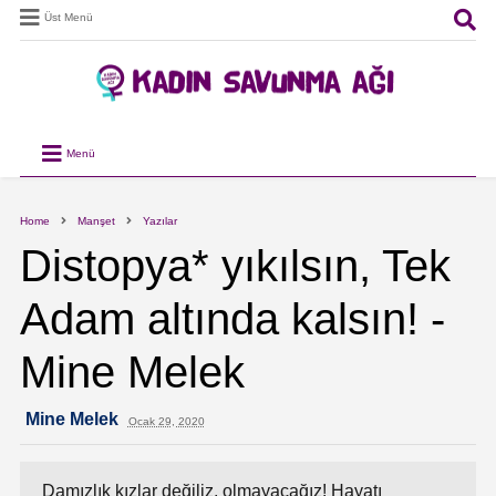
Üst Menü
Menü
Home
Manşet
Yazılar
Distopya* yıkılsın, Tek
Adam altında kalsın! -
Mine Melek
Mine Melek
Ocak 29, 2020
Damızlık kızlar değiliz, olmayacağız! Hayatı