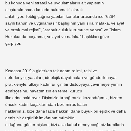
bu konuda yeni strateji ve uygulamaların alt yapısının
oluşturulmasına katkıda bulunmak
” olarak
anlatılıyor.
Tebliğ
çağrısı yapılan konular arasında ise “6284
sayılı kanun ve uygulaması” başlığının yanı sıra “nafaka, velayet
ve ortak mal rejimi”, “arabuluculuk kurumu ve yapısı” ve “İslam
Hukukunda boşanma, velayet ve nafaka” başlıkları göze
çarpıyor.
Kısacası
2019’a giderken
tek adam rejimi, reisi
ve
neferleri
yle
,
yasaları, ideolojik dayatmaları ve gündelik hayat
pratikleriyle,
ülkeyi kadınlar
için
bir distopyaya çevirmeye yemin
etmiş
çesine
,
hayatımızın
en
temel
kurucu
ilkelerine
saldırıyor.
Dişimizle tırnağımızla
kazandı
ğımız, bizden
önceki kadın kuşaklarından
bize
miras kalan
haklarımız
,
bize
daha fazla hakkın, daha büyük bir eşitlik ve daha
geniş bir özgürlük
imkânının
mümkün
olduğunu
göstermişken,
bizi asla kabul etmeyeceğimiz kurallarla