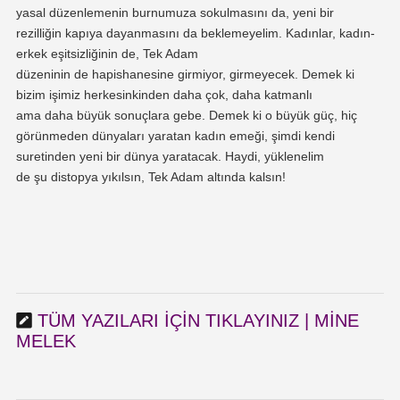
yasal düzenlemenin burnumuza
sokulmasını
da,
yeni bir
rezilliğin
kapıya dayanmasını da
beklemeyelim
.
Kadınlar,
kadın-
erkek eşitsizliğinin de, Tek A
dam
düzeninin
de
hapishanesine
girmiyor, girmeyecek.
Demek ki
bizim işimiz
herkesinkinden
daha
çok
, daha katmanlı
ama
daha
büyük sonuçlara gebe.
Demek ki o
büyük güç,
hiç
görünmeden
dünyaları
yaratan
kadın emeği
,
şimdi kendi
suretinden yeni bir
dünya
yaratacak
.
Haydi,
yüklenelim
de
şu distopya
yıkılsın
, Tek A
dam altında kalsın!
TÜM YAZILARI IÇIN TIKLAYINIZ | MINE
MELEK