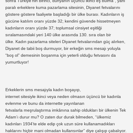
sonra Türkiye’nin birinci, dünyanın üçüncü ikinci eş bulma”
,
yani
paralı erkeklere kuma
pazarlama
site
si
nin, Diyanet fetvalarını
göstere göstere faaliyete başladığı bir ülke burası.
Kadın
ların iş
gücüne katılım oranı
yüzde
32
;
kendini gü
vende hissetmeyen
kadınların
oranı
yüzde
37
;
toplumsal cinsiyet eşitliği
sıralam
asında
ki yeri
140 ülke arasında 130
. sıra
olan bir
ülke
.
Kadın pazarlama siteleri
Diyanet fetvalarından güç alırken
,
Diyanet de tabii boş durmuyor, bir erkeğin sms mesajı yoluyla
“boş ol” demesinin boşanma için yeterli olduğu fetvasını da
yumurtluyor!
Erkeklerin sms mesajı
yla
kadın boşayıp,
internet
sitesiyle
ikinci
veya neden olmasın üçüncü bir kadınla
evlenme
ve bunu da internette yayınlanan
fetvalarla
meşrulaştırma
imkânına
sahip oldukları
bir ülkenin
Tek
Adam’
ı durur mu? O zaten dur durak bilmeden, “
ülkemiz
kadınları
1934’te elde edip çok uzun süre kullanamadıkları
haklarını hiçbir mani olmadan kullansınlar” diye çalışıp çabalıyor.