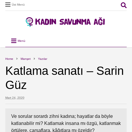
Üst Menü
Menü
Home
Manşet
Yazılar
Katlama sanatı – Sarin
Güz
Mart 24, 2020
Ve sorular sorardı zihni kadına; hayatlar da böyle
katlanabilir mi? Katlamak insana mı özgü, katlanmak
örtülere, çarşaflara, kâğıtlara mı özeldir?