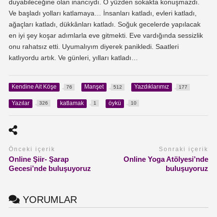
duyabileceğine olan inancıydı. O yüzden sokakta konuşmazdı.
Ve başladı yolları katlamaya… İnsanları katladı, evleri katladı,
ağaçları katladı, dükkânları katladı. Soğuk gecelerde yapılacak
en iyi şey koşar adımlarla eve gitmekti. Eve vardığında sessizlik
onu rahatsız etti. Uyumalıyım diyerek panikledi. Saatleri
katlıyordu artık. Ve günleri, yılları katladı…
Kendine Ait Köşe
Manşet
Yazdıklarımız
76
512
177
Yazılar
katlamak
öykü
326
1
10
Önceki içerik
Sonraki içerik
Online Şiir- Şarap
Online Yoga Atölyesi’nde
Gecesi’nde buluşuyoruz
buluşuyoruz
YORUMLAR