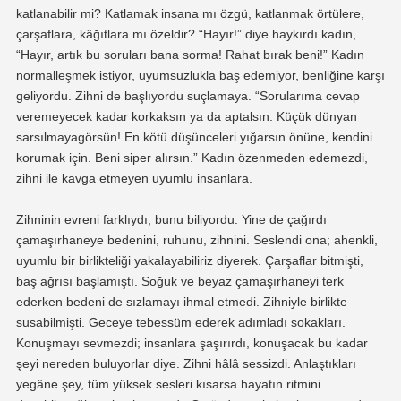
katlanabilir mi? Katlamak insana mı özgü, katlanmak örtülere,
çarşaflara, kâğıtlara mı özeldir? “Hayır!” diye haykırdı kadın,
“Hayır, artık bu soruları bana sorma! Rahat bırak beni!” Kadın
normalleşmek istiyor, uyumsuzlukla baş edemiyor, benliğine karşı
geliyordu. Zihni de başlıyordu suçlamaya. “Sorularıma cevap
veremeyecek kadar korkaksın ya da aptalsın. Küçük dünyan
sarsılmayagörsün! En kötü düşünceleri yığarsın önüne, kendini
korumak için. Beni siper alırsın.” Kadın özenmeden edemezdi,
zihni ile kavga etmeyen uyumlu insanlara.
Zihninin evreni farklıydı, bunu biliyordu. Yine de çağırdı
çamaşırhaneye bedenini, ruhunu, zihnini. Seslendi ona; ahenkli,
uyumlu bir birlikteliği yakalayabiliriz diyerek. Çarşaflar bitmişti,
baş ağrısı başlamıştı. Soğuk ve beyaz çamaşırhaneyi terk
ederken bedeni de sızlamayı ihmal etmedi. Zihniyle birlikte
susabilmişti. Geceye tebessüm ederek adımladı sokakları.
Konuşmayı sevmezdi; insanlara şaşırırdı, konuşacak bu kadar
şeyi nereden buluyorlar diye. Zihni hâlâ sessizdi. Anlaştıkları
yegâne şey, tüm yüksek sesleri kısarsa hayatın ritmini