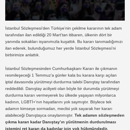
İstanbul Sözleşmesi’den Türkiye’nin çekilme kararının tek adam
tarafından ilan edildiği 20 Mart’tan itibaren, ülkenin dört bir
yanında sokakları isyanımızla kuşattık. Bu kararı tanımadığımızı
ilan ederek, bulunduğumuz her yerde İstanbul Sözleşmesi’ni
birbirimize anlattık.
İstanbul Sözleşmesinden Cumhurbaşkanı Kararı ile çıkmanın
resmileşeceği 1 Temmuz’a günler kala bu karara karşı açılan
iptal davasında yürütmeyi durdurma talebi Danıştay tarafından
reddedildi. Danıştay aciliyeti olan böyle bir durumda yürütmeyi
durdurma kararı vermeyerek bu ülkede yaşayan milyonlarca
kadının, LGBTİ+’nın hayatlarını yok saymıştır. Böylece tek
adamın kimseye sormadan, meclisi yok sayarak her kararı
alabileceği Danıştayca onaylanmıştır.
Tek adamın sözleşmeden
çıkma kararı kadar Danıştay’ın yürütmenin durdurulması
istemini ret kararı da kadınlar için yok hükmündedir.