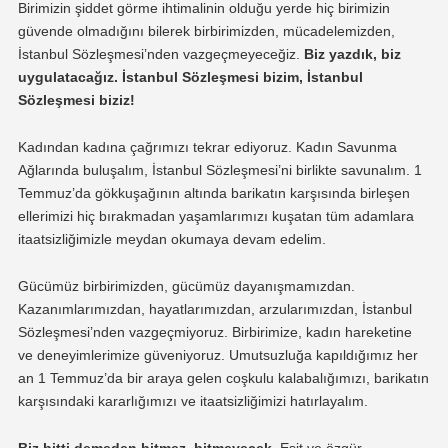
Birimizin şiddet görme ihtimalinin olduğu yerde hiç birimizin
güvende olmadığını bilerek birbirimizden, mücadelemizden,
İstanbul Sözleşmesi’nden vazgeçmeyeceğiz.
Biz yazdık, biz
uygulatacağız. İstanbul Sözleşmesi bizim, İstanbul
Sözleşmesi biziz!
Kadından kadına çağrımızı tekrar ediyoruz. Kadın Savunma
Ağlarında buluşalım, İstanbul Sözleşmesi’ni birlikte savunalım. 1
Temmuz’da gökkuşağının altında barikatın karşısında birleşen
ellerimizi hiç bırakmadan yaşamlarımızı kuşatan tüm adamlara
itaatsizliğimizle meydan okumaya devam edelim.
Gücümüz birbirimizden, gücümüz dayanışmamızdan.
Kazanımlarımızdan, hayatlarımızdan, arzularımızdan, İstanbul
Sözleşmesi’nden vazgeçmiyoruz. Birbirimize, kadın hareketine
ve deneyimlerimize güveniyoruz. Umutsuzluğa kapıldığımız her
an 1 Temmuz’da bir araya gelen coşkulu kalabalığımızı, barikatın
karşısındaki kararlığımızı ve itaatsizliğimizi hatırlayalım.
Biz bitti demeden bitmez, bitmeyecek.
Eşit ve özgür