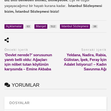
yaşayacağımız bir hayatı kurana kadar..
İstanbul Sözleşmesi
bizim, İstanbul Sözleşmesi biziz!
Açıklamalar
Manşet
İstanbul Sözleşmesi
63
512
38
Önceki içerik
Sonraki içerik
‘Devlet nerede?’ sorusunun
Yeldana, Nadira, Rabia,
yanıtı belli oldu: Ağaçları
Gülistan, İpek, Feray İçin
için nöbet tutan köylünün
Adalet İstiyoruz! – Kadın
karşısında – Emine Akbaba
Savunma Ağı
YORUMLAR
DOSYALAR