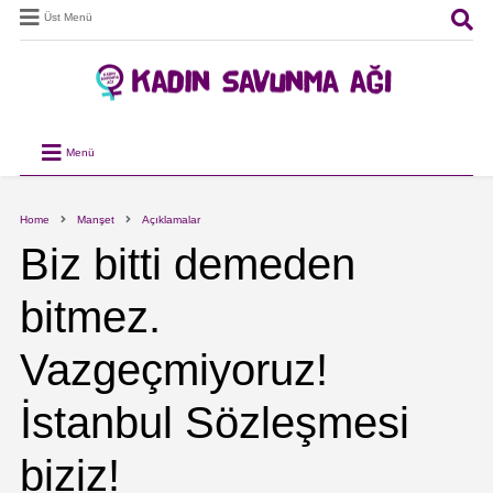
Üst Menü
Menü
Home
Manşet
Açıklamalar
Biz bitti demeden
bitmez.
Vazgeçmiyoruz!
İstanbul Sözleşmesi
biziz!