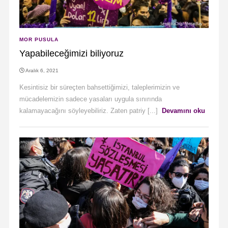
MOR PUSULA
Yapabileceğimizi biliyoruz
Aralık 6, 2021
Kesintisiz bir süreçten bahsettiğimizi, taleplerimizin ve
mücadelemizin sadece yasaları uygula sınırında
kalamayacağını söyleyebiliriz. Zaten patriy [...]
Devamını oku