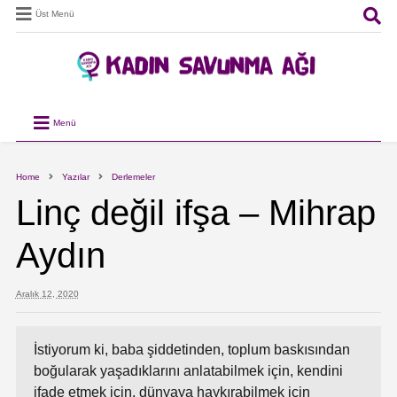
Üst Menü
Menü
Home
Yazılar
Derlemeler
Linç değil ifşa – Mihrap
Aydın
Aralık 12, 2020
İstiyorum ki, baba şiddetinden, toplum baskısından
boğularak yaşadıklarını anlatabilmek için, kendini
ifade etmek için, dünyaya haykırabilmek için