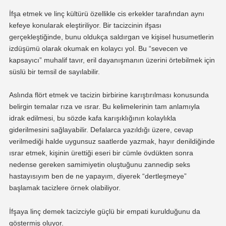
İfşa etmek ve linç kültürü özellikle cis erkekler tarafından aynı
kefeye konularak eleştiriliyor. Bir tacizcinin ifşası
gerçekleştiğinde, bunu oldukça saldırgan ve kişisel husumetlerin
izdüşümü olarak okumak en kolaycı yol. Bu “sevecen ve
kapsayıcı” muhalif tavır, eril dayanışmanın üzerini örtebilmek için
süslü bir temsil de sayılabilir.
Aslında flört etmek ve tacizin birbirine karıştırılması konusunda
belirgin temalar rıza ve ısrar. Bu kelimelerinin tam anlamıyla
idrak edilmesi, bu sözde kafa karışıklığının kolaylıkla
giderilmesini sağlayabilir. Defalarca yazıldığı üzere, cevap
verilmediği halde uygunsuz saatlerde yazmak, hayır denildiğinde
ısrar etmek, kişinin ürettiği eseri bir cümle övdükten sonra
nedense gereken samimiyetin oluştuğunu zannedip seks
hastayısıyım ben de ne yapayım, diyerek “dertleşmeye”
başlamak tacizlere örnek olabiliyor.
İfşaya linç demek tacizciyle güçlü bir empati kurulduğunu da
göstermiş oluyor.