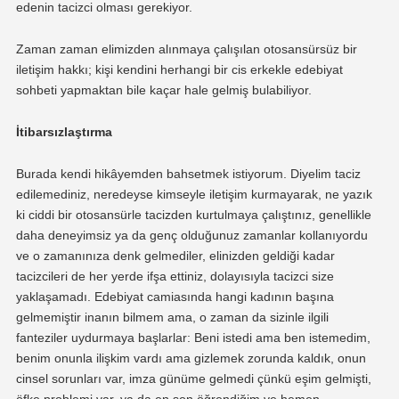
edenin tacizci olması gerekiyor.
Zaman zaman elimizden alınmaya çalışılan otosansürsüz bir
iletişim hakkı; kişi kendini herhangi bir cis erkekle edebiyat
sohbeti yapmaktan bile kaçar hale gelmiş bulabiliyor.
İtibarsızlaştırma
Burada kendi hikâyemden bahsetmek istiyorum. Diyelim taciz
edilemediniz, neredeyse kimseyle iletişim kurmayarak, ne yazık
ki ciddi bir otosansürle tacizden kurtulmaya çalıştınız, genellikle
daha deneyimsiz ya da genç olduğunuz zamanlar kollanıyordu
ve o zamanınıza denk gelmediler, elinizden geldiği kadar
tacizcileri de her yerde ifşa ettiniz, dolayısıyla tacizci size
yaklaşamadı. Edebiyat camiasında hangi kadının başına
gelmemiştir inanın bilmem ama, o zaman da sizinle ilgili
fanteziler uydurmaya başlarlar: Beni istedi ama ben istemedim,
benim onunla ilişkim vardı ama gizlemek zorunda kaldık, onun
cinsel sorunları var, imza günüme gelmedi çünkü eşim gelmişti,
öfke problemi var, ya da en son öğrendiğim ve hemen