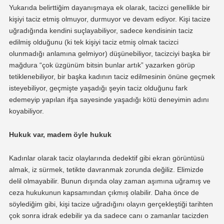
Yukarıda belirttiğim dayanışmaya ek olarak, tacizci genellikle bir
kişiyi taciz etmiş olmuyor, durmuyor ve devam ediyor. Kişi tacize
uğradığında kendini suçlayabiliyor, sadece kendisinin taciz
edilmiş olduğunu (ki tek kişiyi taciz etmiş olmak tacizci
olunmadığı anlamına gelmiyor) düşünebiliyor, tacizciyi başka bir
mağdura “çok üzgünüm bitsin bunlar artık” yazarken görüp
tetiklenebiliyor, bir başka kadının taciz edilmesinin önüne geçmek
isteyebiliyor, geçmişte yaşadığı şeyin taciz olduğunu fark
edemeyip yapılan ifşa sayesinde yaşadığı kötü deneyimin adını
koyabiliyor.
Hukuk var, madem öyle hukuk
Kadınlar olarak taciz olaylarında dedektif gibi ekran görüntüsü
almak, iz sürmek, tetikte davranmak zorunda değiliz. Elimizde
delil olmayabilir. Bunun dışında olay zaman aşımına uğramış ve
ceza hukukunun kapsamından çıkmış olabilir. Daha önce de
söylediğim gibi, kişi tacize uğradığını olayın gerçekleştiği tarihten
çok sonra idrak edebilir ya da sadece canı o zamanlar tacizden