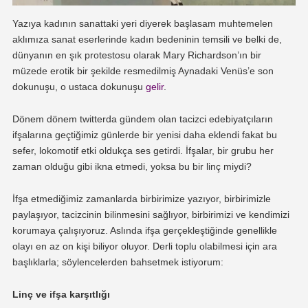
Yazıya kadının sanattaki yeri diyerek başlasam muhtemelen
aklımıza sanat eserlerinde kadın bedeninin temsili ve belki de,
dünyanın en şık protestosu olarak Mary Richardson’ın bir
müzede erotik bir şekilde resmedilmiş Aynadaki Venüs’e son
dokunuşu, o ustaca dokunuşu
gelir
.
Dönem dönem twitterda gündem olan tacizci edebiyatçıların
ifşalarına geçtiğimiz günlerde bir yenisi daha eklendi fakat bu
sefer, lokomotif etki oldukça ses getirdi. İfşalar, bir grubu her
zaman olduğu gibi ikna etmedi, yoksa bu bir linç miydi?
İfşa etmediğimiz zamanlarda birbirimize yazıyor, birbirimizle
paylaşıyor, tacizcinin bilinmesini sağlıyor, birbirimizi ve kendimizi
korumaya çalışıyoruz. Aslında ifşa gerçekleştiğinde genellikle
olayı en az on kişi biliyor oluyor. Derli toplu olabilmesi için ara
başlıklarla; söylencelerden bahsetmek istiyorum:
Linç ve ifşa karşıtlığı