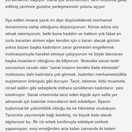
edilmiş yerimize güzelce yerleşmemizin yolunu açıyor.
İfşa edilen insana yazık mı diye düşünebilecek merhamet
donanımına sahip olduğumu düşünüyorum. Kimse adına söz
almak istemiyorum, belki buna haddim ve hakkım yok fakat en
zorlu kararları alırken eğer kendim için o kararı alacak gücüm
yoksa bazen başka kadınların zarar görmesini engellemek
motivasyonuyla hareket etmeye çalışıyorum ve böyle davranan
başka insanların olduğunu da biliyorum. İlkokulda sanat nedir
sorusunun cevabı olan “sanat insanın kendini ifade etmesidir”
mottosunu dahi kadınlara çok görmek, kadınları merhametsizlikle
suçlamanın önkoşulu gibi duruyor. Taciz, istismar, kötü muamele,
cinsel saldırı gibi sebeplerle intihara sürüklenen kadınların yası
tutulmuyor. Sanat ortamında taciz eden kişiyle aynı safta yer
almamak için kadınlar mecralarını terk edebiliyor. İfşanın
toplumsal bir yükümlülük olduğu da ne hikmetse unutuluyor.
Tacizcinin yayıneviyle bağı kesilmiş, ne büyük bela olarak
algılanıyor bu. Bir cis erkek konforuyla edebiyat sohbeti
yapamayan, eviçi emeğinden arta kalan zamanda iki kelam