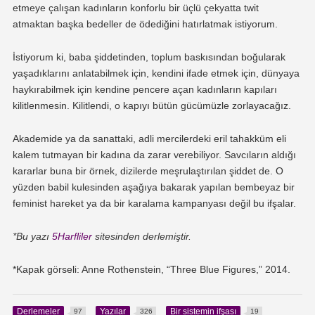
etmeye çalışan kadınların konforlu bir üçlü çekyatta twit
atmaktan başka bedeller de ödediğini hatırlatmak istiyorum.
İstiyorum ki, baba şiddetinden, toplum baskısından boğularak
yaşadıklarını anlatabilmek için, kendini ifade etmek için, dünyaya
haykırabilmek için kendine pencere açan kadınların kapıları
kilitlenmesin. Kilitlendi, o kapıyı bütün gücümüzle zorlayacağız.
Akademide ya da sanattaki, adli mercilerdeki eril tahakküm eli
kalem tutmayan bir kadına da zarar verebiliyor. Savcıların aldığı
kararlar buna bir örnek, dizilerde meşrulaştırılan şiddet de. O
yüzden babil kulesinden aşağıya bakarak yapılan bembeyaz bir
feminist hareket ya da bir karalama kampanyası değil bu ifşalar.
*Bu yazı
5Harfliler
sitesinden derlemiştir.
*Kapak görseli: Anne Rothenstein, “Three Blue Figures,” 2014.
Derlemeler
Yazılar
Bir sistemin ifşası
97
326
19