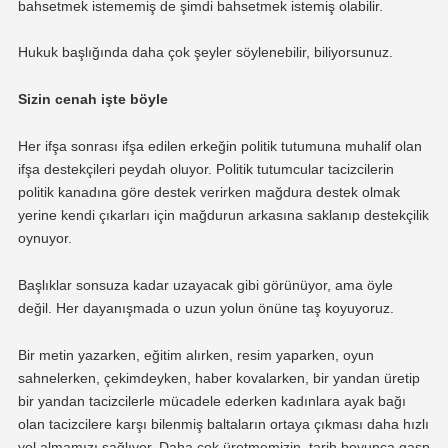
bahsetmek istememiş de şimdi bahsetmek istemiş olabilir.
Hukuk başlığında daha çok şeyler söylenebilir, biliyorsunuz.
Sizin cenah işte böyle
Her ifşa sonrası ifşa edilen erkeğin politik tutumuna muhalif olan
ifşa destekçileri peydah oluyor. Politik tutumcular tacizcilerin
politik kanadına göre destek verirken mağdura destek olmak
yerine kendi çıkarları için mağdurun arkasına saklanıp destekçilik
oynuyor.
Başlıklar sonsuza kadar uzayacak gibi görünüyor, ama öyle
değil. Her dayanışmada o uzun yolun önüne taş koyuyoruz.
Bir metin yazarken, eğitim alırken, resim yaparken, oyun
sahnelerken, çekimdeyken, haber kovalarken, bir yandan üretip
bir yandan tacizcilerle mücadele ederken kadınlara ayak bağı
olan tacizcilere karşı bilenmiş baltaların ortaya çıkması daha hızlı
yol almamızı sağlıyor. Daha çok üretmemizin, tarih boyunca gasp