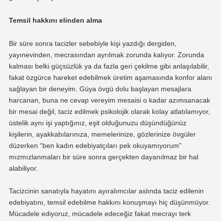
Temsil hakkını elinden alma
Bir süre sonra tacizler sebebiyle kişi yazdığı dergiden,
yayınevinden, mecrasından ayrılmak zorunda kalıyor. Zorunda
kalması belki güçsüzlük ya da fazla geri çekilme gibi anlaşılabilir,
fakat özgürce hareket edebilmek üretim aşamasında konfor alanı
sağlayan bir deneyim. Güya övgü dolu başlayan mesajlara
harcanan, buna ne cevap vereyim mesaisi o kadar azımsanacak
bir mesai değil, taciz edilmek psikolojik olarak kolay atlatılamıyor,
üstelik aynı işi yaptığınız, eşit olduğunuzu düşündüğünüz
kişilerin, ayakkabılarınıza, memelerinize, gözlerinize övgüler
düzerken “ben kadın edebiyatçıları pek okuyamıyorum”
mızmızlanmaları bir süre sonra gerçekten dayanılmaz bir hal
alabiliyor.
Tacizcinin sanatıyla hayatını ayıralımcılar aslında taciz edilenin
edebiyatını, temsil edebilme hakkını konuşmayı hiç düşünmüyor.
Mücadele ediyoruz, mücadele edeceğiz fakat mecrayı terk