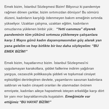
Emek bizim, İstanbul Sözleşmesi Bizim! Biliyoruz ki pandemiye
rağmen dönen çarklar, bizim sırtımızdan dönüyor! Bu sömürü
düzeni, kadınların karşılığı ödenmeyen bakım emeğinin sırtında
yükseliyor. Uzaktan çalışma, uzaktan eğitim, kadınların
omuzlarına yüklenen binbir yük:.
“Yetti canımıza” diyerek
pandeminin tüm yükünü sırtımıza yüklemeye çalışanlara
karşı 1 Mayıs günü kadın dayanışmasından güç alarak yan
yana gelelim ve hep birlikte bir kez daha söyleyelim: “BU
EMEK BİZİM!”
Emek bizim, hayatlarımız bizim. İstanbul Sözleşmesi’ni
uygulamayan karakollara, şiddet faillerine indirim yağdıran
yargıya, cezasızlık politikasıyla şiddeti ve toplumsal cinsiyet
eşitsizliğini derinleştiren devlete, yaşamlarını savunan kadınlara
saldıran ve kadın cinayeti oranları ile utanmadan övünen
emniyete, kadınları aileye hapsetmek isteyen erkekliğe karşı dört
bir yanı mor bayraklarımızla kuşatalım.
Emeğimizle var
ettiğimiz “BU HAYAT BİZİM!”