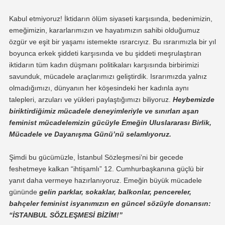
Kabul etmiyoruz! İktidarın ölüm siyaseti karşısında, bedenimizin,
emeğimizin, kararlarımızın ve hayatımızın sahibi olduğumuz
özgür ve eşit bir yaşamı istemekte ısrarcıyız. Bu ısrarımızla bir yıl
boyunca erkek şiddeti karşısında ve bu şiddeti meşrulaştıran
iktidarın tüm kadın düşmanı politikaları karşısında birbirimizi
savunduk, mücadele araçlarımızı geliştirdik. Israrımızda yalnız
olmadığımızı, dünyanın her köşesindeki her kadınla aynı
talepleri, arzuları ve yükleri paylaştığımızı biliyoruz.
Heybemizde
biriktirdiğimiz mücadele deneyimleriyle ve sınırları aşan
feminist mücadelemizin gücüyle Emeğin Uluslararası Birlik,
Mücadele ve Dayanışma Günü’nü selamlıyoruz.
Şimdi bu gücümüzle, İstanbul Sözleşmesi’ni bir gecede
feshetmeye kalkan “ihtişamlı” 12. Cumhurbaşkanına güçlü bir
yanıt daha vermeye hazırlanıyoruz. Emeğin büyük mücadele
gününde
gelin parklar, sokaklar, balkonlar, pencereler,
bahçeler feminist isyanımızın en güncel sözüyle donansın:
“İSTANBUL SÖZLEŞMESİ BİZİM!”