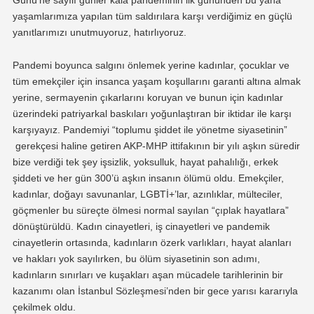
Günü’ne sayılı günler kala pandeminin ilk gününden bu yana
yaşamlarımıza yapılan tüm saldırılara karşı verdiğimiz en güçlü
yanıtlarımızı unutmuyoruz, hatırlıyoruz.
Pandemi boyunca salgını önlemek yerine kadınlar, çocuklar ve
tüm emekçiler için insanca yaşam koşullarını garanti altına almak
yerine, sermayenin çıkarlarını koruyan ve bunun için kadınlar
üzerindeki patriyarkal baskıları yoğunlaştıran bir iktidar ile karşı
karşıyayız. Pandemiyi “toplumu şiddet ile yönetme siyasetinin”
gerekçesi haline getiren AKP-MHP ittifakının bir yılı aşkın süredir
bize verdiği tek şey işsizlik, yoksulluk, hayat pahalılığı, erkek
şiddeti ve her gün 300’ü aşkın insanın ölümü oldu. Emekçiler,
kadınlar, doğayı savunanlar, LGBTİ+’lar, azınlıklar, mülteciler,
göçmenler bu süreçte ölmesi normal sayılan “çıplak hayatlara”
dönüştürüldü. Kadın cinayetleri, iş cinayetleri ve pandemik
cinayetlerin ortasında, kadınların özerk varlıkları, hayat alanları
ve hakları yok sayılırken, bu ölüm siyasetinin son adımı,
kadınların sınırları ve kuşakları aşan mücadele tarihlerinin bir
kazanımı olan İstanbul Sözleşmesi’nden bir gece yarısı kararıyla
çekilmek oldu.