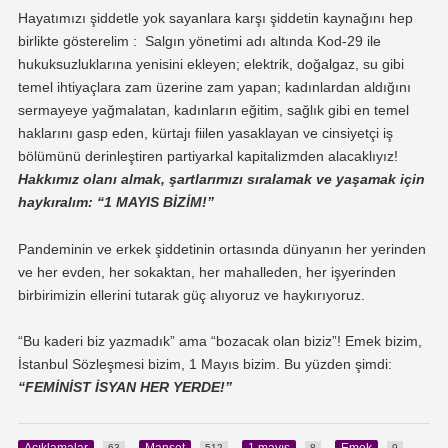
Hayatımızı şiddetle yok sayanlara karşı şiddetin kaynağını hep
birlikte gösterelim : Salgın yönetimi adı altında Kod-29 ile
hukuksuzluklarına yenisini ekleyen; elektrik, doğalgaz, su gibi
temel ihtiyaçlara zam üzerine zam yapan; kadınlardan aldığını
sermayeye yağmalatan, kadınların eğitim, sağlık gibi en temel
haklarını gasp eden, kürtajı fiilen yasaklayan ve cinsiyetçi iş
bölümünü derinleştiren partiyarkal kapitalizmden alacaklıyız!
Hakkımız olanı almak, şartlarımızı sıralamak ve yaşamak için
haykıralım: “1 MAYIS BİZİM!”
Pandeminin ve erkek şiddetinin ortasında dünyanın her yerinden
ve her evden, her sokaktan, her mahalleden, her işyerinden
birbirimizin ellerini tutarak güç alıyoruz ve haykırıyoruz.
“Bu kaderi biz yazmadık” ama “bozacak olan biziz”! Emek bizim,
İstanbul Sözleşmesi bizim, 1 Mayıs bizim. Bu yüzden şimdi:
“FEMİNİST İSYAN HER YERDE!”
Açıklamalar
Manşet
1 mayıs
Emek
63
512
8
9