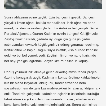
Sonra ablasının evine geçtik. Evin bahçesini gezdik. Bahçesi,
yüzyıllık limon ağacı, kokulu mandalinası, incir ağacı ve nane,
marul, patates ve reyhanıyla tam bir Antakya bahçesiydi. Sanki
Portakal Ağacında Oturan Kadın’ın evinin bahçesi! Gittiğimizde
Zeytoş biraz halsizdi, çadırda uyuduğu için güneşin çadırı
ısıtmasından kaynaklı küçük çaplı bir güneş çarpması geçirmiş.
Koltuk altını ve başını soğuk suyla ıslattık, kısa sürede kendine
geldi ve bol bol yemek yedi. Zeytinin, limon ve nane haricinde
her şeyi yediğini öğrendik. Zeytin kim mi? Sibel’in köpüşü.
Dönüş yolumuz bizi almaya gelen arkadaşımızın tandır projesi
üzerine konuşarak geçti. Kadınların kentte üretime katılabilmeleri
için bir alana ihtiyaçları olduğunu, tandır etrafında hem
sosyalleşip hem de gelir kazanabilecekleri bir alan açıldığını fark
ettik. Tandırda çalışmak, kadınların eşlerinin üstlerinde kurduğu
tahakküme karşı kendilerini savunmalarına ve çadırdan uzak
kendi kendilerine vakit geçirmelerini sağlıyor. Sonra gün içinde