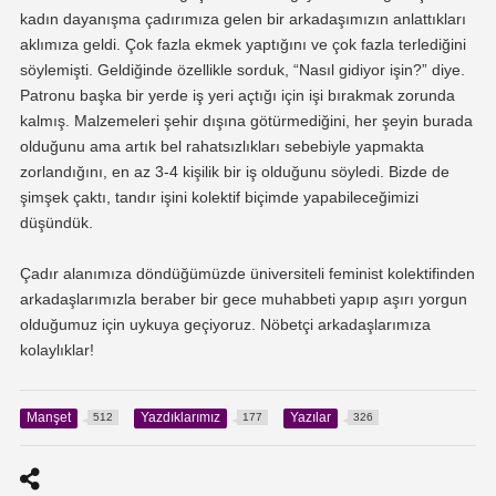
kadın dayanışma çadırımıza gelen bir arkadaşımızın anlattıkları
aklımıza geldi. Çok fazla ekmek yaptığını ve çok fazla terlediğini
söylemişti. Geldiğinde özellikle sorduk, “Nasıl gidiyor işin?” diye.
Patronu başka bir yerde iş yeri açtığı için işi bırakmak zorunda
kalmış. Malzemeleri şehir dışına götürmediğini, her şeyin burada
olduğunu ama artık bel rahatsızlıkları sebebiyle yapmakta
zorlandığını, en az 3-4 kişilik bir iş olduğunu söyledi. Bizde de
şimşek çaktı, tandır işini kolektif biçimde yapabileceğimizi
düşündük.
Çadır alanımıza döndüğümüzde üniversiteli feminist kolektifinden
arkadaşlarımızla beraber bir gece muhabbeti yapıp aşırı yorgun
olduğumuz için uykuya geçiyoruz. Nöbetçi arkadaşlarımıza
kolaylıklar!
Manşet
Yazdıklarımız
Yazılar
512
177
326