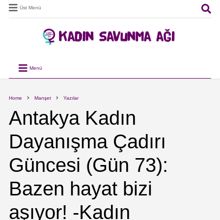
Üst Menü
Menü
Home
Manşet
Yazılar
Antakya Kadın
Dayanışma Çadırı
Güncesi (Gün 73):
Bazen hayat bizi
aşıyor! -Kadın