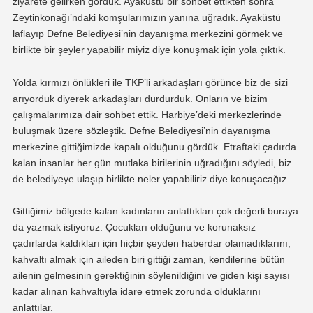
ziyarete gelirken gördük. Ayaküstü bir sohbet ettikten sonra
Zeytinkonağı’ndaki komşularımızın yanına uğradık. Ayaküstü
laflayıp Defne Belediyesi’nin dayanışma merkezini görmek ve
birlikte bir şeyler yapabilir miyiz diye konuşmak için yola çıktık.
Yolda kırmızı önlükleri ile TKP’li arkadaşları görünce biz de sizi
arıyorduk diyerek arkadaşları durdurduk. Onların ve bizim
çalışmalarımıza dair sohbet ettik. Harbiye’deki merkezlerinde
buluşmak üzere sözleştik. Defne Belediyesi’nin dayanışma
merkezine gittiğimizde kapalı olduğunu gördük. Etraftaki çadırda
kalan insanlar her gün mutlaka birilerinin uğradığını söyledi, biz
de belediyeye ulaşıp birlikte neler yapabiliriz diye konuşacağız.
Gittiğimiz bölgede kalan kadınların anlattıkları çok değerli buraya
da yazmak istiyoruz. Çocukları olduğunu ve korunaksız
çadırlarda kaldıkları için hiçbir şeyden haberdar olamadıklarını,
kahvaltı almak için aileden biri gittiği zaman, kendilerine bütün
ailenin gelmesinin gerektiğinin söylenildiğini ve giden kişi sayısı
kadar alınan kahvaltıyla idare etmek zorunda olduklarını
anlattılar.