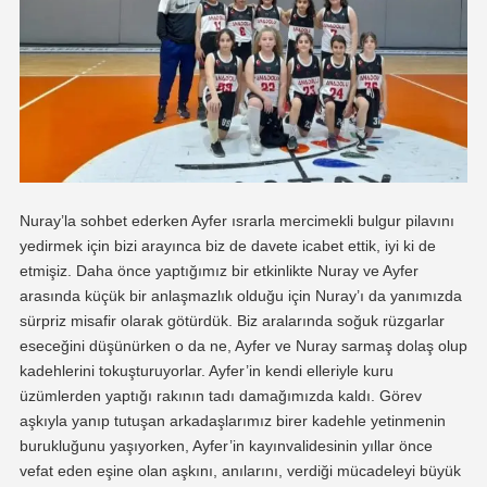
Nuray’la sohbet ederken Ayfer ısrarla mercimekli bulgur pilavını
yedirmek için bizi arayınca biz de davete icabet ettik, iyi ki de
etmişiz. Daha önce yaptığımız bir etkinlikte Nuray ve Ayfer
arasında küçük bir anlaşmazlık olduğu için Nuray’ı da yanımızda
sürpriz misafir olarak götürdük. Biz aralarında soğuk rüzgarlar
eseceğini düşünürken o da ne, Ayfer ve Nuray sarmaş dolaş olup
kadehlerini tokuşturuyorlar. Ayfer’in kendi elleriyle kuru
üzümlerden yaptığı rakının tadı damağımızda kaldı. Görev
aşkıyla yanıp tutuşan arkadaşlarımız birer kadehle yetinmenin
burukluğunu yaşıyorken, Ayfer’in kayınvalidesinin yıllar önce
vefat eden eşine olan aşkını, anılarını, verdiği mücadeleyi büyük