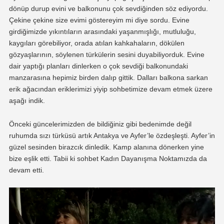
dönüp durup evini ve balkonunu çok sevdiğinden söz ediyordu.
Çekine çekine size evimi göstereyim mi diye sordu. Evine
girdiğimizde yıkıntıların arasındaki yaşanmışlığı, mutluluğu,
kaygıları görebiliyor, orada atılan kahkahaların, dökülen
gözyaşlarının, söylenen türkülerin sesini duyabiliyorduk. Evine
dair yaptığı planları dinlerken o çok sevdiği balkonundaki
manzarasına hepimiz birden dalıp gittik. Dalları balkona sarkan
erik ağacından eriklerimizi yiyip sohbetimize devam etmek üzere
aşağı indik.
Önceki güncelerimizden de bildiğiniz gibi bedenimde değil
ruhumda sızı türküsü artık Antakya ve Ayfer’le özdeşleşti. Ayfer’in
güzel sesinden birazcık dinledik. Kamp alanına dönerken yine
bize eşlik etti. Tabii ki sohbet Kadın Dayanışma Noktamızda da
devam etti.
Video
oynatıcı