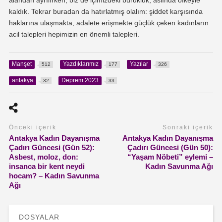
kaldık. Tekrar buradan da hatırlatmış olalım: şiddet karşısında
haklarına ulaşmakta, adalete erişmekte güçlük çeken kadınların
acil talepleri hepimizin en önemli talepleri.
Manşet
Yazdıklarımız
Yazılar
512
177
326
antakya
Deprem 2023
32
33
Önceki içerik
Sonraki içerik
Antakya Kadın Dayanışma
Antakya Kadın Dayanışma
Çadırı Güncesi (Gün 52):
Çadırı Güncesi (Gün 50):
Asbest, moloz, don:
“Yaşam Nöbeti” eylemi –
insanca bir kent neydi
Kadın Savunma Ağı
hocam? – Kadın Savunma
Ağı
DOSYALAR