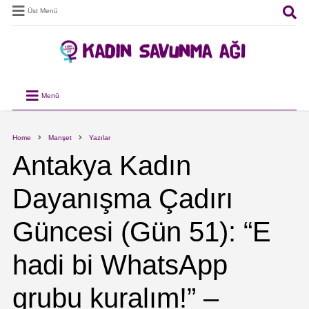
Üst Menü
Menü
Home
Manşet
Yazılar
Antakya Kadın
Dayanışma Çadırı
Güncesi (Gün 51): “E
hadi bi WhatsApp
grubu kuralım!” –