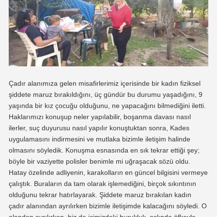
Çadır alanımıza gelen misafirlerimiz içerisinde bir kadın fiziksel
şiddete maruz bırakıldığını, üç gündür bu durumu yaşadığını, 9
yaşında bir kız çocuğu olduğunu, ne yapacağını bilmediğini iletti.
Haklarımızı konuşup neler yapılabilir, boşanma davası nasıl
ilerler, suç duyurusu nasıl yapılır konuştuktan sonra, Kades
uygulamasını indirmesini ve mutlaka bizimle iletişim halinde
olmasını söyledik. Konuşma esnasında en sık tekrar ettiği şey;
böyle bir vaziyette polisler benimle mi uğraşacak sözü oldu.
Hatay özelinde adliyenin, karakolların en güncel bilgisini vermeye
çalıştık. Buraların da tam olarak işlemediğini, birçok sıkıntının
olduğunu tekrar hatırlayarak. Şiddete maruz bırakılan kadın
çadır alanından ayrılırken bizimle iletişimde kalacağını söyledi. O
alandan ayrılırken, biz de içimizdeki burukluk, aslında öfkeyle