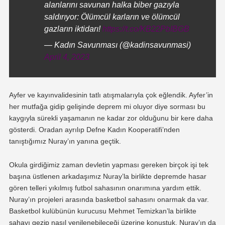
alanlarını savunan halka biber gazıyla
saldırıyor: Ölümcül karların ve ölümcül
gazların iktidarı!
https://t.co/KB22PbIBGB
— Kadın Savunması (@kadinsavunmasi)
April 4, 2023
Ayfer ve kayınvalidesinin tatlı atışmalarıyla çok eğlendik. Ayfer’in
her mutfağa gidip gelişinde deprem mi oluyor diye sorması bu
kaygıyla sürekli yaşamanın ne kadar zor olduğunu bir kere daha
gösterdi. Oradan ayrılıp Defne Kadın Kooperatifi’nden
tanıştığımız Nuray’ın yanına geçtik.
Okula girdiğimiz zaman devletin yapması gereken birçok işi tek
başına üstlenen arkadaşımız Nuray’la birlikte depremde hasar
gören telleri yıkılmış futbol sahasının onarımına yardım ettik.
Nuray’ın projeleri arasında basketbol sahasını onarmak da var.
Basketbol kulübünün kurucusu Mehmet Temizkan’la birlikte
sahayı gezip nasıl yenilenebileceği üzerine konuştuk. Nuray’ın da