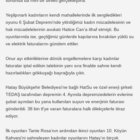
sonunda da mini bir dinleti gerçekleştirdi.
Yeşilpınarlı kadınların kendi mahallelerinde ilk sergiledikleri
oyunu 6 Şubat Depremi’nde yitirdiğimiz kadın mücadelesinin ve
hak mücadelelerinin avukatı Hatice Can’a ithaf etmişti. Bu
oyunlarında ise, geçtiğimiz günlerde kapılarına bırakılan yüklü su
ve elektrik faturalarını gündem ettiler.
Onur ayı etkinliklerine dönük engellemelere karşı kadınlar
faturalar iptal edilsin talebinin yanı sıra finalde sahne kendi
hazırladıkları gökkuşağı bayrağıyla çıktı.
Hatay Büyükşehir Belediyesi’ne bağlı HatSu ve özel enerji şirketi
TEDAŞ tarafından depremin 4. Ayında depremzedelerin evlerine
şubat ayından bu yana kullanılan suyun ve enerjinin faturası
gönderildi. 38 bin tl’ye varan faturalara halk dilekçelerle itiraz
ediyor.
İlk oyunları Tante Rosa’nın ardından ikinci oyunları 10. Köyün
Kahvesi’ni sahneleyen kadınlar oyunlarını Hatay’ın birçok