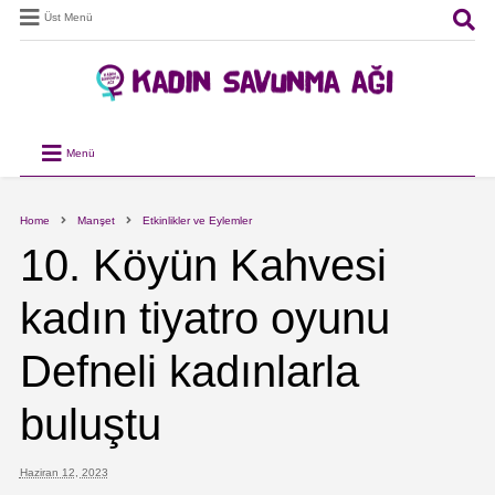
Üst Menü
Menü
Home
Manşet
Etkinlikler ve Eylemler
10. Köyün Kahvesi
kadın tiyatro oyunu
Defneli kadınlarla
buluştu
Haziran 12, 2023