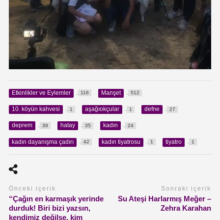
Etkinlikler ve Eylemler
Manşet
116
512
10. köyün kahvesi
aşağıokçular
defne
1
1
27
deprem
hatay
kadın
39
35
24
kadın dayanışma çadırı
kadın tiyatrosu
tiyatro
42
1
1
Önceki içerik
Sonraki içerik
“Çağın en karmaşık yerinde
Su Ateşi Harlarmış Meğer –
durduk! Biri bizi yazsın,
Zehra Karahan
kendimiz değilse, kim