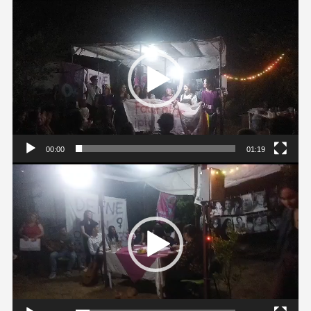
Video
oynatıcı
00:00
01:19
Video
oynatıcı