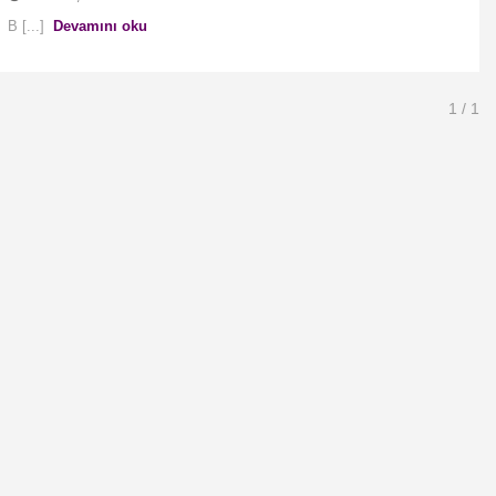
B [...]
Devamını oku
1
/ 1