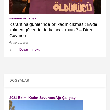
KENDINE AIT KÖŞE
Karantina günlerinde bir kadın çıkmazı: Evde
kalınca güvende de kalacak mıyız? – Diren
Göymen
Mart 19, 2020
Ş [...]
Devamını oku
DOSYALAR
2021 Ekim: Kadın Savunma Ağı Çalıştayı