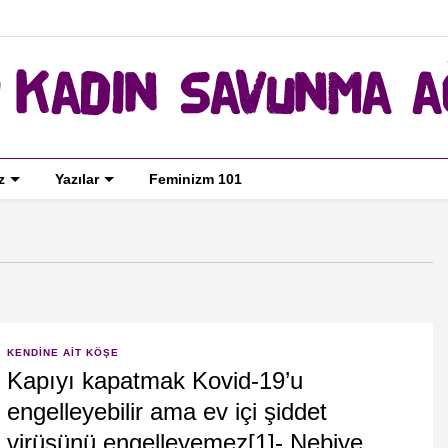
z
Yazılar
Feminizm 101
KENDINE AIT KÖŞE
Kapıyı kapatmak Kovid-19’u
engelleyebilir ama ev içi şiddet
virüsünü engelleyemez[1]- Nebiye