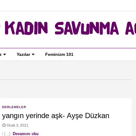
z
Yazılar
Feminizm 101
DERLEMELER
yangın yerinde aşk- Ayşe Düzkan
Ocak 3, 2021
i [...]
Devamını oku