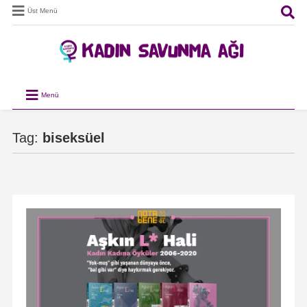
Üst Menü
Menü
Tag:
biseksüel