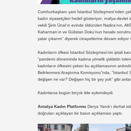
Cumhurbaşkanı yani İstanbul Sözleşmesi’nden çekiler
kadın siyasetçileri hedef gösteriyor; mafya-devlet
vekili Şirin Ünal’ın evinde öldürülen Nadira’nın, 
Kaharman’ın ve Gülistan Doku’nun hesabı sorulmuyo
yatar çıkarım” diyerek cinayetlerine devam ediyor v
Kadınların öfkesi İstanbul Sözleşmesi’nin iptali ka
“pandemi döneminde kadına yönelik şiddetin tolere
kadınların öfkesini çeken bu açıklamasının ardın
Belirlenmesi Araştırma Komisyonu”nda, “İstanbul 
değişen ne var? Değişen hiç bir şey yok” gibi an
Kadınlarsa bugün birçok ilde eylemdeydi.
Antalya Kadın Platformu
Derya Yanık’ı derhal ist
doğruları açıklayan bir basın açıklaması yaptı.