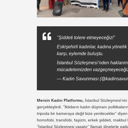
"Şiddeti tolere etmeyeceğiz!"
Eskişehirli kadınlar, kadına yönelik 
karşı, eylemde buluştu.
İstanbul Sözleşmesi’nden haklarım
mücadelemizden vazgeçmeyeceği
— Kadın Savunması (@kadinsavu
Mersin Kadın Platformu,
İstanbul Sözleşmesi’nin 
gerçekleştirdi. “İktidarın kadın düşmanı politikalar
tripoda bir kameraya değil bize yenilecekler” diyen 
homofobi, transfobi, faşizm, erkek şiddeti, makbul k
“İstanbul Sözleşmesi yaşatır” flamalı iğnelerle patlat