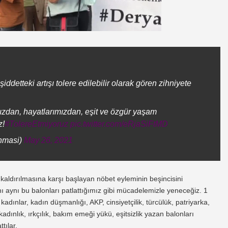
şiddetteki artışı tolere edilebilir olarak gören zihniyete
ızdan, hayatlarımızdan, eşit ve özgür yaşam
z!
#TolereEtmiyoruz
pic.twitter.com/eRjaSiFtMD
nmasi)
May 26, 2021
kaldırılmasına karşı başlayan nöbet eyleminin beşincisini
ını aynı bu balonları patlattığımız gibi mücadelemizle yeneceğiz. 1
kadınlar, kadın düşmanlığı, AKP, cinsiyetçilik, türcülük, patriyarka,
adınlık, ırkçılık, bakım emeği yükü, eşitsizlik yazan balonları
tılar.