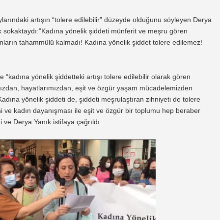
larındaki artışın “tolere edilebilir” düzeyde olduğunu söyleyen Derya
rek sokaktaydı:”Kadına yönelik şiddeti münferit ve meşru gören
ınların tahammülü kalmadı! Kadına yönelik şiddet tolere edilemez!
“kadına yönelik şiddetteki artışı tolere edilebilir olarak gören
ımızdan, hayatlarımızdan, eşit ve özgür yaşam mücadelemizden
dına yönelik şiddeti de, şiddeti meşrulaştıran zihniyeti de tolere
 ve kadın dayanışması ile eşit ve özgür bir toplumu hep beraber
ve Derya Yanık istifaya çağrıldı.