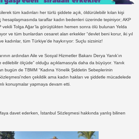
ek tüm kadınları her türlü şiddete açık, öldürülebilir kılan kişi
 iç hesaplaşmasında taraflar kadın bedenleri üzerinde tepiniyor; AKP
AKP vekili Tolga Ağar’la görüştükten hemen sonra ölü bulunan Yelda
r ve tüm bunlardan cesaret alan erkekler “devlet beni korur, iki yıl
e kadınlar, tüm Türkiye’de haykırıyor: Suçlu sizsiniz!
rarının ardından Aile ve Sosyal Hizmetler Bakanı Derya Yanık’ın
 edilebilir ölçüde” olduğu açıklamasıyla daha da büyüyor. Yanık
dan bugün de TBMM “Kadına Yönelik Şiddetin Sebeplerinin
Sözleşmesi’nden çekildik ama kadın hakları ve şiddetle mücadelede
lamlı konuşmalar yapmaya devam etti.
ifaya davet ederken, İstanbul Sözleşmesi hakkında yanlış bilinen