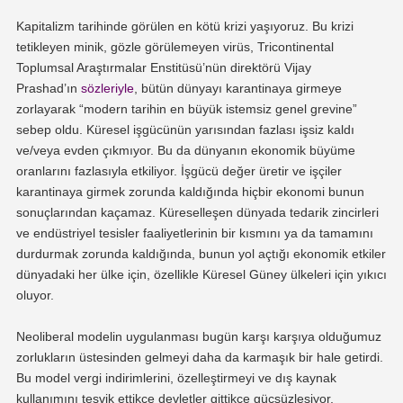
Kapitalizm tarihinde görülen en kötü krizi yaşıyoruz. Bu krizi
tetikleyen minik, gözle görülemeyen virüs, Tricontinental
Toplumsal Araştırmalar Enstitüsü’nün direktörü Vijay
Prashad’ın
sözleriyle
, bütün dünyayı karantinaya girmeye
zorlayarak “modern tarihin en büyük istemsiz genel grevine”
sebep oldu. Küresel işgücünün yarısından fazlası işsiz kaldı
ve/veya evden çıkmıyor. Bu da dünyanın ekonomik büyüme
oranlarını fazlasıyla etkiliyor. İşgücü değer üretir ve işçiler
karantinaya girmek zorunda kaldığında hiçbir ekonomi bunun
sonuçlarından kaçamaz. Küreselleşen dünyada tedarik zincirleri
ve endüstriyel tesisler faaliyetlerinin bir kısmını ya da tamamını
durdurmak zorunda kaldığında, bunun yol açtığı ekonomik etkiler
dünyadaki her ülke için, özellikle Küresel Güney ülkeleri için yıkıcı
oluyor.
Neoliberal modelin uygulanması bugün karşı karşıya olduğumuz
zorlukların üstesinden gelmeyi daha da karmaşık bir hale getirdi.
Bu model vergi indirimlerini, özelleştirmeyi ve dış kaynak
kullanımını teşvik ettikçe devletler gittikçe güçsüzleşiyor,