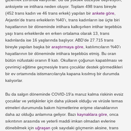
anksiyete ve intihara neden oluyor. Toplam 498 trans bireyle
(452 trans kadın ve 46 trans erkek) yapılan bir
ankete göre
,
Arjantin’de trans erkeklerin %40’ı, trans kadınların ise üçte biri
hayatlarının bir döneminde intihara kalkışırken intihar teşebbüs
yaşı trans erkeklerde en erken ortalama olarak 13, trans
kadınlarda ise 16 yaşlarında başlıyor. ABD’de 27.715 trans
bireyle yapılan başka bir
araştırmaya göre
, katılımcıların %40’ı
hayatlarının bir döneminde intihara teşebbüs etmiş. Bu oran
bütün nüfustaki oranın 8 katı. Okulların çoğunun kapatılması ve
çevrimiçi eğitime geçmesiyle trans çocuklar destek görmedikleri
bir ev ortamında istismarcılarıyla kapana kısılmış bir durumda
kalıyorlar.
Bu da salgın döneminde COVID-19’a maruz kalma riskinin evsiz
çocuklar ve yetişkinler için daha yüksek olduğu ve virüsle temas
etmeleri durumunda bakım hizmetlerine erişme olanaklarının
daha az olduğu anlamına geliyor. Bazı
kaynaklara göre
, onca
sıkıntının arasında ve yeterli maddi imkan olmadan evlerine
dönebilmek için
uğraşan
çok sayıdaki göçmenin aksine, trans