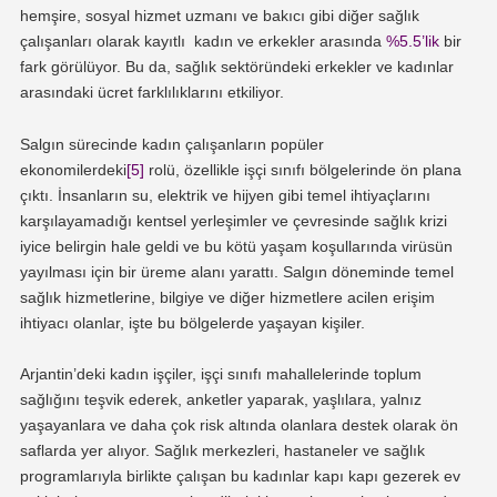
hemşire, sosyal hizmet uzmanı ve bakıcı gibi diğer sağlık
çalışanları olarak kayıtlı kadın ve erkekler arasında
%5.5’lik
bir
fark görülüyor. Bu da, sağlık sektöründeki erkekler ve kadınlar
arasındaki ücret farklılıklarını etkiliyor.
Salgın sürecinde kadın çalışanların popüler
ekonomilerdeki
[5]
rolü, özellikle işçi sınıfı bölgelerinde ön plana
çıktı. İnsanların su, elektrik ve hijyen gibi temel ihtiyaçlarını
karşılayamadığı kentsel yerleşimler ve çevresinde sağlık krizi
iyice belirgin hale geldi ve bu kötü yaşam koşullarında virüsün
yayılması için bir üreme alanı yarattı. Salgın döneminde temel
sağlık hizmetlerine, bilgiye ve diğer hizmetlere acilen erişim
ihtiyacı olanlar, işte bu bölgelerde yaşayan kişiler.
Arjantin’deki kadın işçiler, işçi sınıfı mahallelerinde toplum
sağlığını teşvik ederek, anketler yaparak, yaşlılara, yalnız
yaşayanlara ve daha çok risk altında olanlara destek olarak ön
saflarda yer alıyor. Sağlık merkezleri, hastaneler ve sağlık
programlarıyla birlikte çalışan bu kadınlar kapı kapı gezerek ev