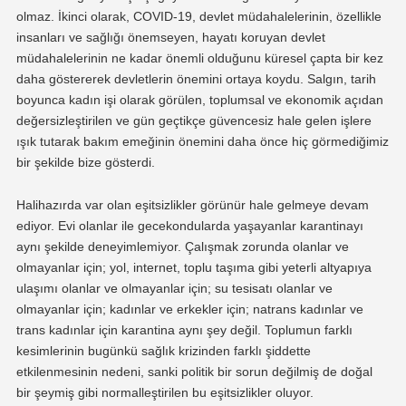
olmaz. İkinci olarak, COVID-19, devlet müdahalelerinin, özellikle
insanları ve sağlığı önemseyen, hayatı koruyan devlet
müdahalelerinin ne kadar önemli olduğunu küresel çapta bir kez
daha göstererek devletlerin önemini ortaya koydu. Salgın, tarih
boyunca kadın işi olarak görülen, toplumsal ve ekonomik açıdan
değersizleştirilen ve gün geçtikçe güvencesiz hale gelen işlere
ışık tutarak bakım emeğinin önemini daha önce hiç görmediğimiz
bir şekilde bize gösterdi.
Halihazırda var olan eşitsizlikler görünür hale gelmeye devam
ediyor. Evi olanlar ile gecekondularda yaşayanlar karantinayı
aynı şekilde deneyimlemiyor. Çalışmak zorunda olanlar ve
olmayanlar için; yol, internet, toplu taşıma gibi yeterli altyapıya
ulaşımı olanlar ve olmayanlar için; su tesisatı olanlar ve
olmayanlar için; kadınlar ve erkekler için; natrans kadınlar ve
trans kadınlar için karantina aynı şey değil. Toplumun farklı
kesimlerinin bugünkü sağlık krizinden farklı şiddette
etkilenmesinin nedeni, sanki politik bir sorun değilmiş de doğal
bir şeymiş gibi normalleştirilen bu eşitsizlikler oluyor.