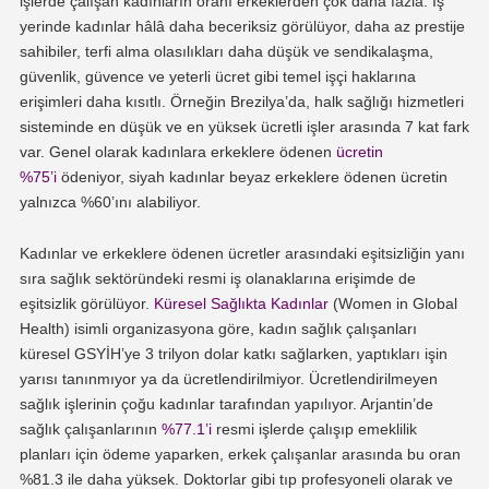
işlerde çalışan kadınların oranı erkeklerden çok daha fazla. İş
yerinde kadınlar hâlâ daha beceriksiz görülüyor, daha az prestije
sahibiler, terfi alma olasılıkları daha düşük ve sendikalaşma,
güvenlik, güvence ve yeterli ücret gibi temel işçi haklarına
erişimleri daha kısıtlı. Örneğin Brezilya’da, halk sağlığı hizmetleri
sisteminde en düşük ve en yüksek ücretli işler arasında 7 kat fark
var. Genel olarak kadınlara erkeklere ödenen
ücretin
%75’i
ödeniyor, siyah kadınlar beyaz erkeklere ödenen ücretin
yalnızca %60’ını alabiliyor.
Kadınlar ve erkeklere ödenen ücretler arasındaki eşitsizliğin yanı
sıra sağlık sektöründeki resmi iş olanaklarına erişimde de
eşitsizlik görülüyor.
Küresel Sağlıkta Kadınlar
(Women in Global
Health) isimli organizasyona göre, kadın sağlık çalışanları
küresel GSYİH’ye 3 trilyon dolar katkı sağlarken, yaptıkları işin
yarısı tanınmıyor ya da ücretlendirilmiyor. Ücretlendirilmeyen
sağlık işlerinin çoğu kadınlar tarafından yapılıyor. Arjantin’de
sağlık çalışanlarının
%77.1’i
resmi işlerde çalışıp emeklilik
planları için ödeme yaparken, erkek çalışanlar arasında bu oran
%81.3 ile daha yüksek. Doktorlar gibi tıp profesyoneli olarak ve