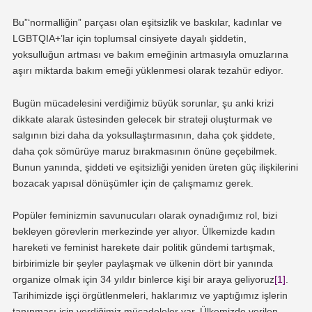
Bu”‘normalliğin” parçası olan eşitsizlik ve baskılar, kadınlar ve
LGBTQIA+’lar için toplumsal cinsiyete dayalı şiddetin,
yoksulluğun artması ve bakım emeğinin artmasıyla omuzlarına
aşırı miktarda bakım emeği yüklenmesi olarak tezahür ediyor.
Bugün mücadelesini verdiğimiz büyük sorunlar, şu anki krizi
dikkate alarak üstesinden gelecek bir strateji oluşturmak ve
salgının bizi daha da yoksullaştırmasının, daha çok şiddete,
daha çok sömürüye maruz bırakmasının önüne geçebilmek.
Bunun yanında, şiddeti ve eşitsizliği yeniden üreten güç ilişkilerini
bozacak yapısal dönüşümler için de çalışmamız gerek.
Popüler feminizmin savunucuları olarak oynadığımız rol, bizi
bekleyen görevlerin merkezinde yer alıyor. Ülkemizde kadın
hareketi ve feminist harekete dair politik gündemi tartışmak,
birbirimizle bir şeyler paylaşmak ve ülkenin dört bir yanında
organize olmak için 34 yıldır binlerce kişi bir araya geliyoruz
[1]
.
Tarihimizde işçi örgütlenmeleri, haklarımız ve yaptığımız işlerin
tanınması için verdiğimiz mücadeleler var. Ülkemizde verilen