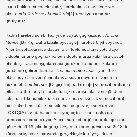
insan hakları mücadelesinde, hareketimizin tarihinde yer
alan
madre’lerde
ve
abuela’larda
[2]
kendi yansımamızı
görüyoruz.
Kadın hareketi son birkaç yılda büyük güç kazandı.
Ni Una
Menos
[Bir Kişi Daha Eksilmeyeceğiz] hareketi 5 yıl boyunca
Arjantin sokaklarında devam etti. Toplumsal cinsiyete dayalı
şiddetin önüne geçmek ve bu şiddete maruz kalanlara destek
olmak için acilen uygulanması gereken kamu politikalarını
gündeme getiren hareket, “
no nos maten más,
” yani “bizi
öldürmeye son verin” nidalarıyla sesini duyurdu. Dönemin
hükümeti
Cambiemos
[Değişelim] partisinin
[3]
ve neoliberalizmin
etkisini arttırmasıyla harekete ilişkin tartışmalar yeni gündemi
takip etti. Ekonomik kriz zamanlarında yoksulluk ve neoliberal
politikalar feminist bir mesele haline geliyor, kadınları ve
LGBTQIA+’ları daha çok etkiliyor, eşitsizliklerin daha da
artmasına neden oluyor. Ancak hareket örgütlenerek tepkisini
gösterdi. 2016 yılında gerçekleşen ilk kadın grevinin ve 2018’de
kürtaj tartışmaları sırasında gerçekleştirilen “yeşil dalga”