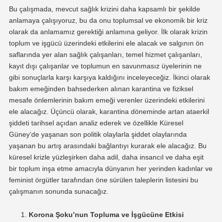
Bu çalışmada, mevcut sağlık krizini daha kapsamlı bir şekilde
anlamaya çalışıyoruz, bu da onu toplumsal ve ekonomik bir kriz
olarak da anlamamız gerektiği anlamına geliyor. İlk olarak krizin
toplum ve işgücü üzerindeki etkilerini ele alacak ve salgının ön
saflarında yer alan sağlık çalışanları, temel hizmet çalışanları,
kayıt dışı çalışanlar ve toplumun en savunmasız üyelerinin ne
gibi sonuçlarla karşı karşıya kaldığını inceleyeceğiz. İkinci olarak
bakım emeğinden bahsederken alınan karantina ve fiziksel
mesafe önlemlerinin bakım emeği verenler üzerindeki etkilerini
ele alacağız. Üçüncü olarak, karantina döneminde artan ataerkil
şiddeti tarihsel açıdan analiz ederek ve özellikle Küresel
Güney’de yaşanan son politik olaylarla şiddet olaylarında
yaşanan bu artış arasındaki bağlantıyı kurarak ele alacağız. Bu
küresel krizle yüzleşirken daha adil, daha insancıl ve daha eşit
bir toplum inşa etme amacıyla dünyanın her yerinden kadınlar ve
feminist örgütler tarafından öne sürülen taleplerin listesini bu
çalışmanın sonunda sunacağız.
Korona Şoku’nun Topluma ve İşgücüne Etkisi