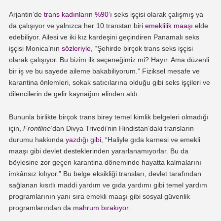
Arjantin’de
trans kadınların %90’ı
seks işçisi olarak çalışmış ya
da çalışıyor ve yalnızca her 10 transtan biri
emeklilik maaşı
elde
edebiliyor. Ailesi ve iki kız kardeşini geçindiren Panamalı seks
işçisi Monica’nın
sözleriyle
, “Şehirde birçok trans seks işçisi
olarak çalışıyor. Bu bizim ilk seçeneğimiz mi? Hayır. Ama düzenli
bir iş ve bu sayede aileme bakabiliyorum.” Fiziksel mesafe ve
karantina önlemleri, sokak satıcılarına olduğu gibi seks işçileri ve
dilencilerin de gelir kaynağını elinden aldı.
Bununla birlikte birçok trans birey temel kimlik belgeleri olmadığı
için,
Frontline
’dan Divya Trivedi’nin Hindistan’daki transların
durumu hakkında
yazdığı gibi
, “Haliyle gıda karnesi ve emekli
maaşı gibi devlet desteklerinden yararlanamıyorlar. Bu da
böylesine zor geçen karantina döneminde hayatta kalmalarını
imkânsız kılıyor.” Bu belge eksikliği transları, devlet tarafından
sağlanan kısıtlı maddi yardım ve gıda yardımı gibi temel yardım
programlarının yanı sıra emekli maaşı gibi sosyal güvenlik
programlarından da
mahrum bırakıyor
.