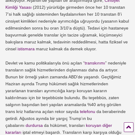
alıkoyuyor. Arjantin’de yapılan bir araştırmaya göre,
Cinsiyet
Kimliği Yasası
(2012) yürürlüğe girmeden önce her 10 transtan
7’si halk sağlığı sisteminden faydalanırken her 10 transtan 8’i
cinsiyet kimlikleri nedeniyle ayrımcılığa uğruyordu (yasanın kabul
edilmesinden sonra bu oran 3/10’a düştü). Tedavi için hastaneye
başvurmak genelde translar için tacize uğramak, küçümseyici
bakışlara maruz kalmak, tedavinin reddedilmesi, hatta fiziksel ve
cinsel
istismara
maruz kalmak da demek oluyor.
Devlet ve kamu politikalarıyla önü açılan “
transkırımı
” nedeniyle
transların sağlık hizmetlerinden dışlanması daha da artıyor.
Bunun bir örneği yakın zamanda ABD’de yaşandı. Geçtiğimiz
Haziran ayında Trump hükümeti sağlık hizmetlerinden
yararlanan transları ayrımcılığa karşı koruyan kararın
kaldırılması için bir teşebbüste bulundu. Bu teşebbüs, zaten
salgının başından beri yapılan aramalarda %40 artış görülen
trans kriz hatlarına açılan rekor sayıda
telefonu
da beraberinde
getirdi. Ağustos ayında bir yargıç Trump’ın bu
çabalarını
durdursa
da hükümet, transları
koruyan diğer
kararları
iptal etmeyi başardı. Transların karşı karşıya olduğu