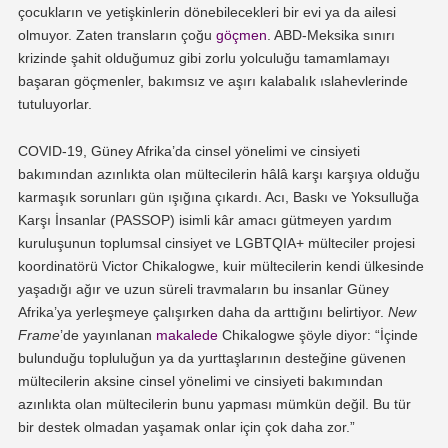
çocukların ve yetişkinlerin dönebilecekleri bir evi ya da ailesi
olmuyor. Zaten transların çoğu
göçmen
. ABD-Meksika sınırı
krizinde şahit olduğumuz gibi zorlu yolculuğu tamamlamayı
başaran göçmenler, bakımsız ve aşırı kalabalık ıslahevlerinde
tutuluyorlar.
COVID-19, Güney Afrika’da cinsel yönelimi ve cinsiyeti
bakımından azınlıkta olan mültecilerin hâlâ karşı karşıya olduğu
karmaşık sorunları gün ışığına çıkardı. Acı, Baskı ve Yoksulluğa
Karşı İnsanlar (PASSOP) isimli kâr amacı gütmeyen yardım
kuruluşunun toplumsal cinsiyet ve LGBTQIA+ mülteciler projesi
koordinatörü Victor Chikalogwe, kuir mültecilerin kendi ülkesinde
yaşadığı ağır ve uzun süreli travmaların bu insanlar Güney
Afrika’ya yerleşmeye çalışırken daha da arttığını belirtiyor.
New
Frame
’de yayınlanan
makalede
Chikalogwe şöyle diyor: “İçinde
bulunduğu topluluğun ya da yurttaşlarının desteğine güvenen
mültecilerin aksine cinsel yönelimi ve cinsiyeti bakımından
azınlıkta olan mültecilerin bunu yapması mümkün değil. Bu tür
bir destek olmadan yaşamak onlar için çok daha zor.”