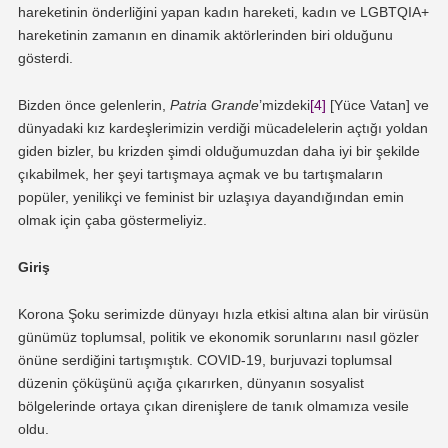
hareketinin önderliğini yapan kadın hareketi, kadın ve LGBTQIA+
hareketinin zamanın en dinamik aktörlerinden biri olduğunu
gösterdi.
Bizden önce gelenlerin,
Patria Grande
’mizdeki
[4]
[Yüce Vatan] ve
dünyadaki kız kardeşlerimizin verdiği mücadelelerin açtığı yoldan
giden bizler, bu krizden şimdi olduğumuzdan daha iyi bir şekilde
çıkabilmek, her şeyi tartışmaya açmak ve bu tartışmaların
popüler, yenilikçi ve feminist bir uzlaşıya dayandığından emin
olmak için çaba göstermeliyiz.
Giriş
Korona Şoku serimizde dünyayı hızla etkisi altına alan bir virüsün
günümüz toplumsal, politik ve ekonomik sorunlarını nasıl gözler
önüne serdiğini tartışmıştık. COVID-19, burjuvazi toplumsal
düzenin çöküşünü açığa çıkarırken, dünyanın sosyalist
bölgelerinde ortaya çıkan direnişlere de tanık olmamıza vesile
oldu.