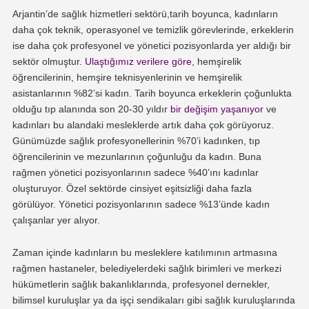
Arjantin’de sağlık hizmetleri sektörü,tarih boyunca, kadınların
daha çok teknik, operasyonel ve temizlik görevlerinde, erkeklerin
ise daha çok profesyonel ve yönetici pozisyonlarda yer aldığı bir
sektör olmuştur.
Ulaştığımız verilere göre
, hemşirelik
öğrencilerinin, hemşire teknisyenlerinin ve hemşirelik
asistanlarının %82’si kadın. Tarih boyunca erkeklerin çoğunlukta
olduğu tıp alanında son 20-30 yıldır
bir değişim yaşanıyor
ve
kadınları bu alandaki mesleklerde artık daha çok görüyoruz.
Günümüzde sağlık profesyonellerinin %70’i kadınken, tıp
öğrencilerinin ve mezunlarının çoğunluğu da kadın. Buna
rağmen yönetici pozisyonlarının sadece %40’ını kadınlar
oluşturuyor. Özel sektörde cinsiyet eşitsizliği daha fazla
görülüyor. Yönetici pozisyonlarının sadece %13’ünde kadın
çalışanlar yer alıyor.
Zaman içinde kadınların bu mesleklere katılımının artmasına
rağmen hastaneler, belediyelerdeki sağlık birimleri ve merkezi
hükümetlerin sağlık bakanlıklarında, profesyonel dernekler,
bilimsel kuruluşlar ya da işçi sendikaları gibi sağlık kuruluşlarında