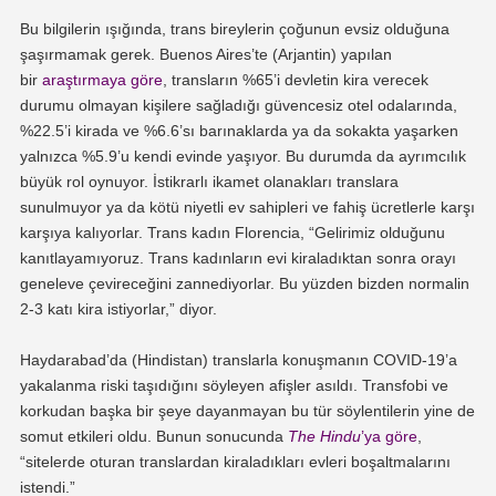
Bu bilgilerin ışığında, trans bireylerin çoğunun evsiz olduğuna
şaşırmamak gerek. Buenos Aires’te (Arjantin) yapılan
bir
araştırmaya göre
, transların %65’i devletin kira verecek
durumu olmayan kişilere sağladığı güvencesiz otel odalarında,
%22.5’i kirada ve %6.6’sı barınaklarda ya da sokakta yaşarken
yalnızca %5.9’u kendi evinde yaşıyor. Bu durumda da ayrımcılık
büyük rol oynuyor. İstikrarlı ikamet olanakları translara
sunulmuyor ya da kötü niyetli ev sahipleri ve fahiş ücretlerle karşı
karşıya kalıyorlar. Trans kadın Florencia, “Gelirimiz olduğunu
kanıtlayamıyoruz. Trans kadınların evi kiraladıktan sonra orayı
geneleve çevireceğini zannediyorlar. Bu yüzden bizden normalin
2-3 katı kira istiyorlar,” diyor.
Haydarabad’da (Hindistan) translarla konuşmanın COVID-19’a
yakalanma riski taşıdığını söyleyen afişler asıldı. Transfobi ve
korkudan başka bir şeye dayanmayan bu tür söylentilerin yine de
somut etkileri oldu. Bunun sonucunda
The Hindu
’ya göre
,
“sitelerde oturan translardan kiraladıkları evleri boşaltmalarını
istendi.”