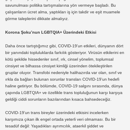
savunulması politika tartışmalarına yön vermeye başladı. Bu
çalışanların ücret alma, yaptıkları iş için takdir ve eşit muamele
görme taleplerini dikkate almalıyız.
Korona Şoku’nun LGBTQIA+ Üzerindeki Etkisi
Daha önce tartıştığımız gibi, COVID-19’un etkileri, dünyanın dört
bir yanındaki topluluklarda farkılık gösteriyor. Virüsün etkilerini en
kötü şekilde hissedenler sınıf, ırk, cinsel yönelim, toplumsal
cinsiyet ve bilhassa cinsiyet kimliği üzerinden ötekileştirilen
gruplar oluyor. Transfobi nedeniyle halihazırda var olan, sınıf ve
ırkla da bağları bulunan sorunlar transları COVID-19’un hedefi
haline getiriyor. Bu bölümde, COVID-19 salgını sırasında, dünya
çapında LGBTQIA+ ve özellikle trans topluluğunun karşı karşıya
geldiği ciddi sorunların bazılarından kısaca bahsedeceğiz.
COVID-19’un trans bireyler üzerindeki etkisini incelerken
karşımıza çıkan ilk engel ortada yeterli veri olmaması. Bu bir
tesadüf değil: Yaşadıkları ayrımcılık, ataerkil şiddet ve