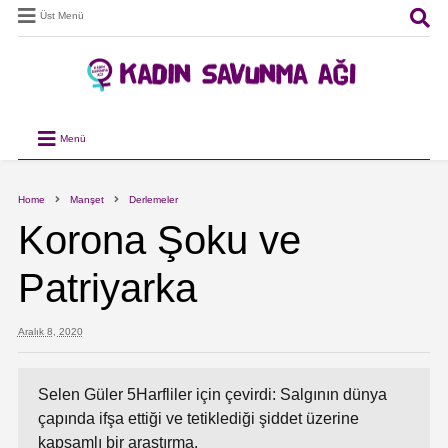
Üst Menü
Menü
Home
Manşet
Derlemeler
Korona Şoku ve
Patriyarka
Aralık 8, 2020
Selen Güler 5Harfliler için çevirdi: Salgının dünya
çapında ifşa ettiği ve tetiklediği şiddet üzerine
kapsamlı bir araştırma.