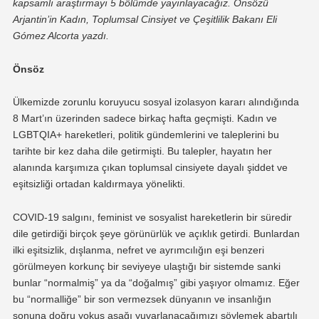
kapsamlı araştırmayı 5 bölümde yayınlayacağız.
Önsözü
Arjantin’in Kadın, Toplumsal Cinsiyet ve Çeşitlilik Bakanı Eli
Gómez Alcorta yazdı.
Önsöz
Ülkemizde zorunlu koruyucu sosyal izolasyon kararı alındığında
8 Mart’ın üzerinden sadece birkaç hafta geçmişti. Kadın ve
LGBTQIA+ hareketleri, politik gündemlerini ve taleplerini bu
tarihte bir kez daha dile getirmişti. Bu talepler, hayatın her
alanında karşımıza çıkan toplumsal cinsiyete dayalı şiddet ve
eşitsizliği ortadan kaldırmaya yönelikti.
COVID-19 salgını, feminist ve sosyalist hareketlerin bir süredir
dile getirdiği birçok şeye görünürlük ve açıklık getirdi. Bunlardan
ilki eşitsizlik, dışlanma, nefret ve ayrımcılığın eşi benzeri
görülmeyen korkunç bir seviyeye ulaştığı bir sistemde sanki
bunlar “normalmiş” ya da “doğalmış” gibi yaşıyor olmamız. Eğer
bu “normalliğe” bir son vermezsek dünyanın ve insanlığın
sonuna doğru yokuş aşağı yuvarlanacağımızı söylemek abartılı