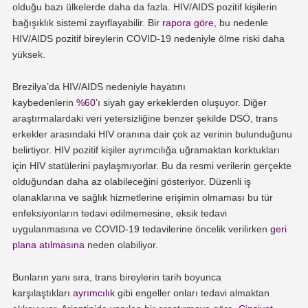
olduğu bazı ülkelerde daha da fazla. HIV/AIDS pozitif kişilerin
bağışıklık sistemi zayıflayabilir. Bir
rapora göre
, bu nedenle
HIV/AIDS pozitif bireylerin COVID-19 nedeniyle ölme riski daha
yüksek.
Brezilya’da HIV/AIDS nedeniyle hayatını
kaybedenlerin
%60’ı
siyah gay erkeklerden oluşuyor. Diğer
araştırmalardaki veri yetersizliğine benzer şekilde DSÖ, trans
erkekler arasındaki HIV oranına dair çok az verinin bulunduğunu
belirtiyor. HIV pozitif kişiler ayrımcılığa uğramaktan korktukları
için HIV statülerini paylaşmıyorlar. Bu da resmi verilerin gerçekte
olduğundan daha az olabileceğini gösteriyor. Düzenli iş
olanaklarına ve sağlık hizmetlerine erişimin olmaması bu tür
enfeksiyonların tedavi edilmemesine, eksik tedavi
uygulanmasına ve COVID-19 tedavilerine öncelik verilirken
geri
plana atılmasına
neden olabiliyor.
Bunların yanı sıra, trans bireylerin tarih boyunca
karşılaştıkları
ayrımcılık
gibi engeller onları tedavi almaktan