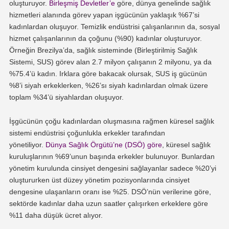
oluşturuyor.
Birleşmiş Devletler’e
göre, dünya genelinde sağlık
hizmetleri alanında görev yapan işgücünün yaklaşık %67’si
kadınlardan oluşuyor. Temizlik endüstrisi çalışanlarının da, sosyal
hizmet çalışanlarının da çoğunu (%90) kadınlar oluşturuyor.
Örneğin Brezilya’da, sağlık sisteminde (Birleştirilmiş Sağlık
Sistemi, SUS) görev alan 2.7 milyon çalışanın 2 milyonu, ya da
%75.4’ü kadın. Irklara göre bakacak olursak, SUS iş gücünün
%8’i siyah erkeklerken, %26’sı siyah kadınlardan olmak üzere
toplam %34’ü siyahlardan oluşuyor.
İşgücünün çoğu kadınlardan oluşmasına rağmen küresel sağlık
sistemi endüstrisi çoğunlukla erkekler tarafından
yönetiliyor.
Dünya Sağlık Örgütü’ne (DSÖ) göre
, küresel sağlık
kuruluşlarının %69’unun başında erkekler bulunuyor. Bunlardan
yönetim kurulunda cinsiyet dengesini sağlayanlar sadece %20’yi
oluştururken üst düzey yönetim pozisyonlarında cinsiyet
dengesine ulaşanların oranı ise %25. DSÖ’nün verilerine göre,
sektörde kadınlar daha uzun saatler çalışırken erkeklere göre
%11 daha düşük ücret alıyor.