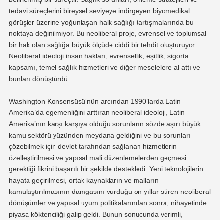
tedavi süreçlerini bireysel seviyeye indirgeyen biyomedikal
görüşler üzerine yoğunlaşan halk sağlığı tartışmalarında bu
noktaya değinilmiyor. Bu neoliberal proje, evrensel ve toplumsal
bir hak olan sağlığa büyük ölçüde ciddi bir tehdit oluşturuyor.
Neoliberal ideoloji insan hakları, evrensellik, eşitlik, sigorta
kapsamı, temel sağlık hizmetleri ve diğer meselelere al attı ve
bunları dönüştürdü.
Washington Konsensüsü‘nün ardından 1990’larda Latin
Amerika’da egemenliğini arttıran neoliberal ideoloji, Latin
Amerika’nın karşı karşıya olduğu sorunların sözde aşırı büyük
kamu sektörü yüzünden meydana geldiğini ve bu sorunları
çözebilmek için devlet tarafından sağlanan hizmetlerin
özelleştirilmesi ve yapısal mali düzenlemelerden geçmesi
gerektiği fikrini başarılı bir şekilde destekledi. Yeni teknolojilerin
hayata geçirilmesi, ortak kaynakların ve malların
kamulaştırılmasının damgasını vurduğu on yıllar süren neoliberal
dönüşümler ve yapısal uyum politikalarından sonra, nihayetinde
piyasa köktenciliği galip geldi. Bunun sonucunda verimli,