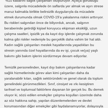
%10 kadarını sağlık çalışanları oluşturuyor. Açıkça görüldüğü
üzere, salgınla mücadelede ön saflarda yer almak ve aşırı strese
maruz kalmakla birlikte belirsizlik duygularıyla da mücadele
etmek durumunda olmak COVID-19’a yakalanma riskini arttırıyor.
Bu riskleri salgından önce de biliyorduk, ancak, salgının
beraberinde getirdiği kişisel koruyucu ekipman eksikliği, uzun
çalışma saatleri, işsizlik ya da kayıt dışı işlerde çalışmak zorunda
kalma gibi riskler nedeniyle bu gerçeklik daha vahim bir hal aldı.
Kadın sağlık çalışanları meslek hayatlarında yaşadıkları bu
stresin yanında özel hayatlarında da ev işi, çocuk ve(ya) yaşlı
bakımı gibi bakım işlerini sürdürmeye devam ediyorlar.
Temizlik personelinden, kayıt dışı bakım çalışanlarına kadar
sağlık hizmetlerinde görev alan kimi çalışanları daha da
yaralanabilir kılan, sağlık sektöründeki ve genel olarak da toplum
genelindeki görünmezlikleri. Sınıf, cinsiyet ve ırkı kesiştiren
tarihsel ve toplumsal faktörlere dayanan bir gerçek bu. Bu demek
oluyor ki, sözü edilen emekçiler çalışma koşulları üzerinde daha
az söz hakkına sahip, yapılan düzenlemelerden ve devlet
korumasından diğer emekçiler gibi faydalanamıyorlar, dolayısıyla