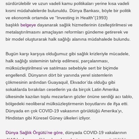
sürdürülebilir ve uzun vadeli kamu politikaları yerine kısa vadeli
kısmi müdahalelerde bulunuldu. Dünya Bankası, böyle bir politik
ve ekonomik ortamda ve “Investing in Health”(1993)
başlıklı
belgeye
dayanarak sağlık hizmetlerinin özelleştirilmesi ve
metalaştırılmasını amaçlayan reformları gündeme getirerek ve
bir model oluşturarak halk sağlığı alanına müdahalede bulundu.
Bugün karşı karşıya olduğumuz gibi sağlık krizleriyle mücadele,
halk sağlığı sisteminin tahrip edilmesi, parçalanması,
mülksüzleştirilmesi ve satılması sebebiyle sert bir biçimde
engellendi. Dünyanın dört bir yanında yerel sistemlerin
çökmesinin ardından Guayaquil, Ekvador’da olduğu gibi
sokaklarda bırakılan cesetlerin ya da birçok Latin Amerika
ülkesinde kazılan toplu mezarların gözler önüne serdiği acı tablo,
bölgedeki neoliberal mülksüzleştirmenin boyutlarını de ifşa etti.
Dünyada en çok COVID-19 vakasının görüldüğü Amerika’yı,
Hindistan gibi Küresel Güney ülkeleri izliyor.
Dünya Sağlık Örgütü’ne göre
, dünyada COVID-19 vakalarının