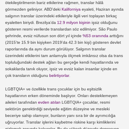
ötekileştirilmenin bariz etkilerine rağmen, translar hâlâ
görmezden geliniyor. ABD’deki
Kaliforniya
eyaleti, Haziran ayında
salgının translar üzerindeki etkileriyle ilgili veri toplayan birkaç
eyaletten biriydi. Brezilya’da
12.9 milyon kişinin
işsiz olduğunu
gösteren resmi verilerde translardan söz edilmiyor. São Paulo
şehrinde, evsiz nüfusun son dört yıl içinde
%53 oranında
arttığını
(2015’te 15.9 bin kişiyken 2019’da 42.3 bin kişi) gösteren devlet
raporlarında da aynı durum görülüyor. Salgının translar
üzerindeki etkilerini tam anlamıyla ölçmek imkânsız olsa da trans
topluluğundaki destek ağları bu gerçeğe kendi hayatlarında ve
sokaklarda tanık oluyor, işsiz ve evsiz kalan insanlar içinde en
çok transların olduğunu
belirtiyorlar
.
LGBTQIA+ ve özellikle trans çocuklar için bu eşitsizlik
hayatlarının erken döneminde başlıyor. Onları desteklemeyen
aileleri tarafından
evden atılan
LGBTQIA+ çocuklar, resmi
sektörün gerektirdiği seviyede eğitim düzeyine ve mesleki
beceriye sahip olamıyor, bunların yanı sıra bir de ayrımcılığa
uğruyorlar. Translar işlerini kaybetme riskine karşı kimliklerini
gizlemek zorunda kalıyorlar. Bu da yüksek düzeyde depresyon,