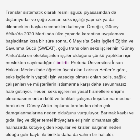
Translar sistematik olarak resmi işgücü piyasasından da
dışlanıyorlar ve çoğu zaman seks işçiliği yapmak ya da
dilenmekten başka seçenekleri kalmıyor. Örneğin, Güney
Afrika’da 2020 Mart’ında ülke çapında karantina uygulaması
başladıktan kısa bir süre sonra, 6 Mayıs’ta Seks İşçileri Eğitim ve
Savunma Gücü (SWEAT), çoğu trans olan seks işçilerinin “Güney
Afrika’daki en ötekileştirilen işçiler olduğunu çünkü yaptıkları işin
meslekten sayılmadığını”
belirtti
. Pretoria Üniversitesi İnsan
Hakları Merkezi’nde öğretim üyesi olan Larissa Heüer’e göre,
seks işçilerinin yaptığı işin yasadışı olması onları polis, sağlık
çalışanları ve müşterilerin istismarına karşı daha savunmasız
hale getiriyor. Heüer, seks işçilerinin yasal hizmetlere erişimi
olmamasının onları kötü ve tehlikeli çalışma koşullarına mecbur
bırakırken Güney Afrika toplumu tarafından daha çok
damgalanmalarına neden olduğunu vurguluyor. Barınak kaybı ve
gıda, ilaç ve diğer temel ihtiyaçlara erişimin olmaması gibi
halihazırda kötüye giden koşullar ve krizler, salgının neden
olduğu gelir kaybı ile birlikte daha da vahim bir hal aldı.