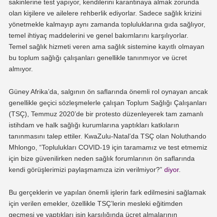
sakinlerine test yapıyor, kendilerini karantinaya almak zorunda
olan kişilere ve ailelere rehberlik ediyorlar. Sadece sağlık krizini
yönetmekle kalmayıp aynı zamanda topluluklarına gıda sağlıyor,
temel ihtiyaç maddelerini ve genel bakımlarını karşılıyorlar.
Temel sağlık hizmeti veren ama sağlık sistemine kayıtlı olmayan
bu toplum sağlığı çalışanları genellikle tanınmıyor ve ücret
almıyor.
Güney Afrika’da, salgının ön saflarında önemli rol oynayan ancak
genellikle geçici sözleşmelerle çalışan Toplum Sağlığı Çalışanları
(TSÇ), Temmuz 2020’de bir protesto düzenleyerek tam zamanlı
istihdam ve halk sağlığı kurumlarına yaptıkları katkıların
tanınmasını talep ettiler. KwaZulu-Natal’da TSÇ olan Noluthando
Mhlongo, “Toplulukları COVID-19 için taramamız ve test etmemiz
için bize güvenilirken neden sağlık forumlarının ön saflarında
kendi görüşlerimizi paylaşmamıza izin verilmiyor?”
diyor
.
Bu gerçeklerin ve yapılan önemli işlerin fark edilmesini sağlamak
için verilen emekler, özellikle TSÇ’lerin mesleki eğitimden
geçmesi ve yaptıkları işin karşılığında ücret almalarının