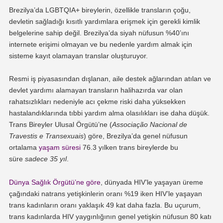
Brezilya’da LGBTQIA+ bireylerin, özellikle transların çoğu,
devletin sağladığı kısıtlı yardımlara erişmek için gerekli kimlik
belgelerine sahip değil. Brezilya’da siyah nüfusun %40’ını
internete erişimi olmayan ve bu nedenle yardım almak için
sisteme kayıt olamayan translar oluşturuyor.
Resmi iş piyasasından dışlanan, aile destek ağlarından atılan ve
devlet yardımı alamayan transların halihazırda var olan
rahatsızlıkları nedeniyle acı çekme riski daha yüksekken
hastalandıklarında tıbbi yardım alma olasılıkları ise daha düşük.
Trans Bireyler Ulusal Örgütü’ne (
Associação Nacional de
Travestis e Transexuais
) göre, Brezilya’da genel nüfusun
ortalama
yaşam süresi
76.3 yılken trans bireylerde bu
süre
sadece 35 yıl
.
Dünya Sağlık Örgütü’ne göre
, dünyada HIV’le yaşayan üreme
çağındaki natrans yetişkinlerin oranı %19 iken HIV’le yaşayan
trans kadınların oranı yaklaşık 49 kat daha fazla. Bu uçurum,
trans kadınlarda HIV yaygınlığının genel yetişkin nüfusun 80 katı