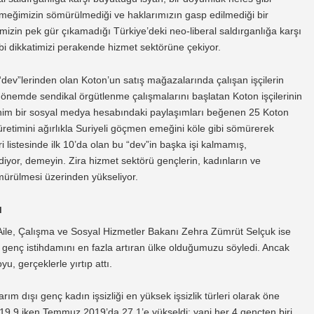
, emeğimizin sömürülmediği ve haklarımızın gasp edilmediği bir
zin pek gür çıkamadığı Türkiye’deki neo-liberal saldırganlığa karşı
ibi dikkatimizi perakende hizmet sektörüne çekiyor.
u “dev”lerinden olan Koton’un satış mağazalarında çalışan işçilerin
 dönemde sendikal örgütlenme çalışmalarını başlatan Koton işçilerinin
anonim bir sosyal medya hesabındaki paylaşımları beğenen 25 Koton
n, üretimini ağırlıkla Suriyeli göçmen emeğini köle gibi sömürerek
ri listesinde ilk 10’da olan bu “dev”in başka işi kalmamış,
iyor, demeyin. Zira hizmet sektörü gençlerin, kadınların ve
rülmesi üzerinden yükseliyor.
u
. Aile, Çalışma ve Sosyal Hizmetler Bakanı Zehra Zümrüt Selçuk ise
a genç istihdamını en fazla artıran ülke olduğumuzu söyledi. Ancak
oyu, gerçeklerle yırtıp attı.
arım dışı genç kadın işsizliği en yüksek işsizlik türleri olarak öne
19,9 iken Temmuz 2019’da 27,1’e yükseldi; yani her 4 gençten biri