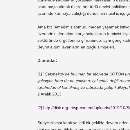
planı başta olmak üzere her türlü devlet politikas
üzerinde kurmaya çalıştığı denetimin nasıl iç içe ge
Ama biz “emeğimiz sömürülmeden yaşamak istiyoruz”
üzerindeki denetime karşı sokaklarda feminist is
sektöründe örgütlenme girişiminde, aynı genç kad
Beyrut’a tüm isyanların en güçlü simgeleri.
Dipnotlar:
[1]
“
Çekmeköy’de bulunan bir atölyede KOTON üretimi
çalışıyor, hem de ne çalışma, çalışmak değil resm
tarafından el konulmuş ve fabrikada yatıp kalkıyorl
2 Aralık 2013.
[2]
http://disk.org.tr/wp-content/uploads/2019/10/S
Suriye savaşı kanlı ve kirli bir şekilde devam eder,
gibi sararken, Şili halkının yarım yüzyıllık neo-liber