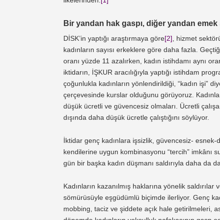
ilkelerinden.
[1]
Bir yandan hak gaspı, diğer yandan emek s
DİSK’in yaptığı araştırmaya göre
[2]
, hizmet sektör
kadınların sayısı erkeklere göre daha fazla. Geçtiğ
oranı yüzde 11 azalırken, kadın istihdamı aynı ora
iktidarın, İŞKUR aracılığıyla yaptığı istihdam progra
çoğunlukla kadınların yönlendirildiği, “kadın işi” di
çerçevesinde kurslar olduğunu görüyoruz. Kadınlara 
düşük ücretli ve güvencesiz olmaları. Ücretli çalı
dışında daha düşük ücretle çalıştığını söylüyor.
İktidar genç kadınlara işsizlik, güvencesiz- esnek-
kendilerine uygun kombinasyonu “tercih” imkânı sunu
gün bir başka kadın düşmanı saldırıyla daha da dar
Kadınların kazanılmış haklarına yönelik saldırılar 
sömürüsüyle eşgüdümlü biçimde ilerliyor. Genç kad
mobbing, taciz ve şiddete açık hale getirilmeleri, as
dönemde kadınların yoksulluk nafakasının gasp edi