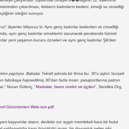
ı metninden çıkarılması, iktidarın kadınların bedeni, emeği ve cinselliği
çtiğinin izleğini sunuyor.
 diyenler biliyoruz ki: Aynı genç kadınlar bedenleri ve cinselliği
yanda, aynı genç kadınlar emeklerini savunarak perakende hizmet
ınlar yeni yaşamın kurucu özneleri ve aynı genç kadınlar Şili’den
 yapılıyor. Babalar Tekstil adında bir firma bu. 30’u aşkın Suriyeli
en fabrikaya hapsedilmiş 30’dan fazla insan, pasaportlarına patron
ar.
” Nuran Gülenç, “
Markalar, fason üretim ve işçileri
“, Sendika.Org,
ınıf-Görünümleri-Web-son.pdf
 yeni kayyumlar atanır, devletin zor aygıtı memleketi kara bir bulut
al saldırganlığa karşı büyüttüğü isyan, bir doyumluk nefes gibi