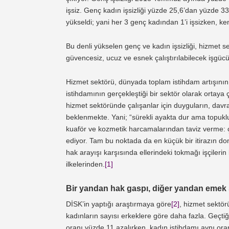
işsiz. Genç kadın işsizliği yüzde 25,6’dan yüzde 33
yükseldi; yani her 3 genç kadından 1’i işsizken, ken
Bu denli yükselen genç ve kadın işsizliği, hizmet 
güvencesiz, ucuz ve esnek çalıştırılabilecek işgüc
Hizmet sektörü, dünyada toplam istihdam artışını
istihdamının gerçekleştiği bir sektör olarak ortaya ç
hizmet sektöründe çalışanlar için duyguların, dav
beklenmekte. Yani; “sürekli ayakta dur ama topuklu
kuaför ve kozmetik harcamalarından taviz verme: çu
ediyor. Tam bu noktada da en küçük bir itirazın domi
hak arayışı karşısında ellerindeki tokmağı işçiler
ilkelerinden.
[1]
Bir yandan hak gaspı, diğer yandan emek s
DİSK’in yaptığı araştırmaya göre
[2]
, hizmet sektör
kadınların sayısı erkeklere göre daha fazla. Geçtiğ
oranı yüzde 11 azalırken, kadın istihdamı aynı ora