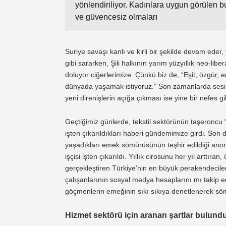
yönlendiriliyor. Kadınlara uygun görülen bu iş
ve güvencesiz olmaları
Suriye savaşı kanlı ve kirli bir şekilde devam eder,
gibi sararken, Şili halkının yarım yüzyıllık neo-liber
doluyor ciğerlerimize. Çünkü biz de, “Eşit, özgür
dünyada yaşamak istiyoruz.” Son zamanlarda sesimi
yeni direnişlerin açığa çıkması ise yine bir nefes g
Geçtiğimiz günlerde, tekstil sektörünün taşeronc
işten çıkarıldıkları haberi gündemimize girdi. Son
yaşadıkları emek sömürüsünün teşhir edildiği 
işçisi işten çıkarıldı. Yıllık cirosunu her yıl arttıra
gerçekleştiren Türkiye’nin en büyük perakendecile
çalışanlarının sosyal medya hesaplarını mı takip ed
göçmenlerin emeğinin sıkı sıkıya denetlenerek sömü
Hizmet sektörü için aranan şartlar bulund