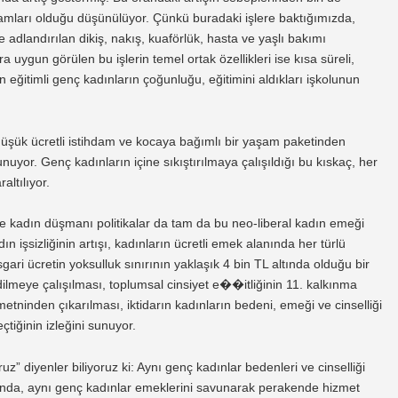
mları olduğu düşünülüyor. Çünkü buradaki işlere baktığımızda,
ye adlandırılan dikiş, nakış, kuaförlük, hasta ve yaşlı bakımı
uygun görülen bu işlerin temel ortak özellikleri ise kısa süreli,
şan eğitimli genç kadınların çoğunluğu, eğitimini aldıkları işkolunun
düşük ücretli istihdam ve kocaya bağımlı bir yaşam paketinden
yor. Genç kadınların içine sıkıştırılmaya çalışıldığı bu kıskaç, her
altılıyor.
ve kadın düşmanı politikalar da tam da bu neo-liberal kadın emeği
ın işsizliğinin artışı, kadınların ücretli emek alanında her türlü
gari ücretin yoksulluk sınırının yaklaşık 4 bin TL altında olduğu bir
lmeye çalışılması, toplumsal cinsiyet e��itliğinin 11. kalkınma
ı metninden çıkarılması, iktidarın kadınların bedeni, emeği ve cinselliği
çtiğinin izleğini sunuyor.
 diyenler biliyoruz ki: Aynı genç kadınlar bedenleri ve cinselliği
yanda, aynı genç kadınlar emeklerini savunarak perakende hizmet