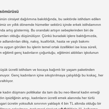
ömürüsü
ünün cinsiyet dağılımına bakıldığında, bu sektörde istihdam edilen
imiz on yıllık dönemde hizmetler sektörü içinde erkek istihdamının
nda artış göstermiş. Bu orandaki artışın sebeplerinden biri de
mları olduğu düşünülüyor. Çünkü buradaki işlere baktığımızda,
ye adlandırılan dikiş, nakış, kuaförlük, hasta ve yaşlı bakımı
uygun görülen bu işlerin temel ortak özellikleri ise kısa süreli,
şan eğitimli genç kadınların çoğunluğu, eğitimini aldıkları işkolunun
düşük ücretli istihdam ve kocaya bağımlı bir yaşam paketinden
yor. Genç kadınların içine sıkıştırılmaya çalışıldığı bu kıskaç, her
altılıyor.
ve kadın düşmanı politikalar da tam da bu neo-liberal kadın emeği
ın işsizliğinin artışı, kadınların ücretli emek alanında her türlü
gari ücretin yoksulluk sınırının yaklaşık 4 bin TL altında olduğu bir
lmeye çalışılması, toplumsal cinsiyet e��itliğinin 11. kalkınma