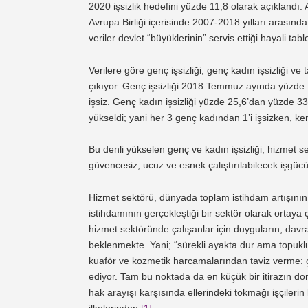
2020 işsizlik hedefini yüzde 11,8 olarak açıklandı
Avrupa Birliği içerisinde 2007-2018 yılları arasınd
veriler devlet “büyüklerinin” servis ettiği hayali tabl
Verilere göre genç işsizliği, genç kadın işsizliği ve t
çıkıyor. Genç işsizliği 2018 Temmuz ayında yüzde 
işsiz. Genç kadın işsizliği yüzde 25,6’dan yüzde 33
yükseldi; yani her 3 genç kadından 1’i işsizken, ken
Bu denli yükselen genç ve kadın işsizliği, hizmet 
güvencesiz, ucuz ve esnek çalıştırılabilecek işgüc
Hizmet sektörü, dünyada toplam istihdam artışını
istihdamının gerçekleştiği bir sektör olarak ortaya ç
hizmet sektöründe çalışanlar için duyguların, dav
beklenmekte. Yani; “sürekli ayakta dur ama topuklu
kuaför ve kozmetik harcamalarından taviz verme: çu
ediyor. Tam bu noktada da en küçük bir itirazın domi
hak arayışı karşısında ellerindeki tokmağı işçiler