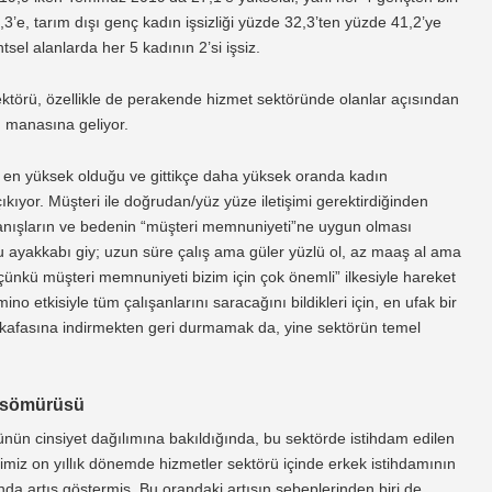
,3’e, tarım dışı genç kadın işsizliği yüzde 32,3’ten yüzde 41,2’ye
tsel alanlarda her 5 kadının 2’si işsiz.
sektörü, özellikle de perakende hizmet sektöründe olanlar açısından
ü manasına geliyor.
n en yüksek olduğu ve gittikçe daha yüksek oranda kadın
ıkıyor. Müşteri ile doğrudan/yüz yüze iletişimi gerektirdiğinden
ranışların ve bedenin “müşteri memnuniyeti”ne uygun olması
 ayakkabı giy; uzun süre çalış ama güler yüzlü ol, az maaş al ama
̈nkü müşteri memnuniyeti bizim için çok önemli” ilkesiyle hareket
no etkisiyle tüm çalışanlarını saracağını bildikleri için, en ufak bir
in kafasına indirmekten geri durmamak da, yine sektörün temel
ömürüsü
ünün cinsiyet dağılımına bakıldığında, bu sektörde istihdam edilen
imiz on yıllık dönemde hizmetler sektörü içinde erkek istihdamının
nda artış göstermiş. Bu orandaki artışın sebeplerinden biri de