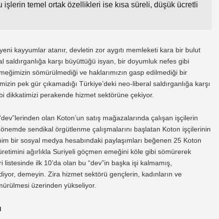
lerin temel ortak özellikleri ise kısa süreli, düşük ücretli
 yeni kayyumlar atanır, devletin zor aygıtı memleketi kara bir bulut
al saldırganlığa karşı büyüttüğü isyan, bir doyumluk nefes gibi
, emeğimizin sömürülmediği ve haklarımızın gasp edilmediği bir
zin pek gür çıkamadığı Türkiye’deki neo-liberal saldırganlığa karşı
ibi dikkatimizi perakende hizmet sektörüne çekiyor.
u “dev”lerinden olan Koton’un satış mağazalarında çalışan işçilerin
 dönemde sendikal örgütlenme çalışmalarını başlatan Koton işçilerinin
anonim bir sosyal medya hesabındaki paylaşımları beğenen 25 Koton
n, üretimini ağırlıkla Suriyeli göçmen emeğini köle gibi sömürerek
ri listesinde ilk 10’da olan bu “dev”in başka işi kalmamış,
iyor, demeyin. Zira hizmet sektörü gençlerin, kadınların ve
rülmesi üzerinden yükseliyor.
u