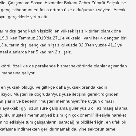
. Aile, Çalışma ve Sosyal Hizmetler Bakanı Zehra Zümrüt Selçuk ise
a genç istihdamını en fazla artıran ülke olduğumuzu söyledi. Ancak
oyu, gerçeklerle yırtıp attı.
arım dışı genç kadın işsizliği en yüksek işsizlik türleri olarak öne
19,9 iken Temmuz 2019’da 27,1’e yükseldi; yani her 4 gençten biri
,3’e, tarım dışı genç kadın işsizliği yüzde 32,3’ten yüzde 41,2’ye
tsel alanlarda her 5 kadının 2’si işsiz.
sektörü, özellikle de perakende hizmet sektöründe olanlar açısından
ü manasına geliyor.
n en yüksek olduğu ve gittikçe daha yüksek oranda kadın
ıkıyor. Müşteri ile doğrudan/yüz yüze iletişimi gerektirdiğinden
ranışların ve bedenin “müşteri memnuniyeti”ne uygun olması
 ayakkabı giy; uzun süre çalış ama güler yüzlü ol, az maaş al ama
̈nkü müşteri memnuniyeti bizim için çok önemli” ilkesiyle hareket
no etkisiyle tüm çalışanlarını saracağını bildikleri için, en ufak bir
in kafasına indirmekten geri durmamak da, yine sektörün temel