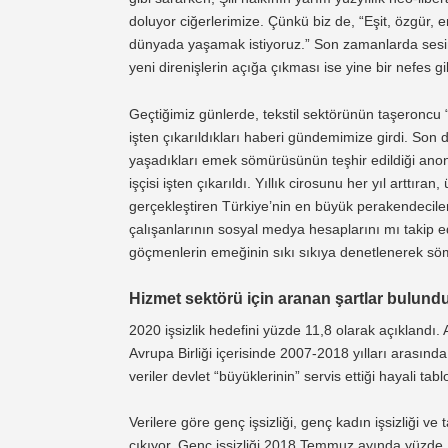
doluyor ciğerlerimize. Çünkü biz de, “Eşit, özgür
dünyada yaşamak istiyoruz.” Son zamanlarda sesimi
yeni direnişlerin açığa çıkması ise yine bir nefes g
Geçtiğimiz günlerde, tekstil sektörünün taşeronc
işten çıkarıldıkları haberi gündemimize girdi. Son
yaşadıkları emek sömürüsünün teşhir edildiği 
işçisi işten çıkarıldı. Yıllık cirosunu her yıl arttıra
gerçekleştiren Türkiye’nin en büyük perakendecile
çalışanlarının sosyal medya hesaplarını mı takip ed
göçmenlerin emeğinin sıkı sıkıya denetlenerek sömü
Hizmet sektörü için aranan şartlar bulund
2020 işsizlik hedefini yüzde 11,8 olarak açıklandı
Avrupa Birliği içerisinde 2007-2018 yılları arasınd
veriler devlet “büyüklerinin” servis ettiği hayali tabl
Verilere göre genç işsizliği, genç kadın işsizliği ve t
çıkıyor. Genç işsizliği 2018 Temmuz ayında yüzde 