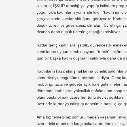
iktidarın, İŞKUR aracılığıyla yaptığı istihdam progra
çoğunlukla kadınların yönlendirildiği, “kadın işi” di
çerçevesinde kurslar olduğunu görüyoruz. Kadınlara 
düşük ücretli ve güvencesiz olmaları. Ücretli çalı
dışında daha düşük ücretle çalıştığını söylüyor.
İktidar genç kadınlara işsizlik, güvencesiz- esnek-
kendilerine uygun kombinasyonu “tercih” imkânı sunu
gün bir başka kadın düşmanı saldırıyla daha da dar
Kadınların kazanılmış haklarına yönelik saldırılar 
sömürüsüyle eşgüdümlü biçimde ilerliyor. Genç kad
mobbing, taciz ve şiddete açık hale getirilmeleri, as
dönemde kadınların yoksulluk nafakasının gasp edi
planı başta olmak üzere her türlü devlet politikas
üzerinde kurmaya çalıştığı denetimin nasıl iç içe ge
Ama biz “emeğimiz sömürülmeden yaşamak istiyoruz”
üzerindeki denetime karşı sokaklarda feminist is