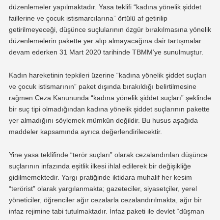
düzenlemeler yapılmaktadır. Yasa teklifi “kadına yönelik şiddet
faillerine ve çocuk istismarcılarına” örtülü af getirilip
getirilmeyeceği, düşünce suçlularının özgür bırakılmasına yönelik
düzenlemelerin pakette yer alıp almayacağına dair tartışmalar
devam ederken 31 Mart 2020 tarihinde TBMM’ye sunulmuştur.
Kadın hareketinin tepkileri üzerine “kadına yönelik şiddet suçları
ve çocuk istismarının” paket dışında bırakıldığı belirtilmesine
rağmen Ceza Kanununda “kadına yönelik şiddet suçları” şeklinde
bir suç tipi olmadığından kadına yönelik şiddet suçlarının pakette
yer almadığını söylemek mümkün değildir. Bu husus aşağıda
maddeler kapsamında ayrıca değerlendirilecektir.
Yine yasa teklifinde “terör suçları” olarak cezalandırılan düşünce
suçlarının infazında eşitlik ilkesi ihlal edilerek bir değişikliğe
gidilmemektedir. Yargı pratiğinde iktidara muhalif her kesim
“terörist” olarak yargılanmakta; gazeteciler, siyasetçiler, yerel
yöneticiler, öğrenciler ağır cezalarla cezalandırılmakta, ağır bir
infaz rejimine tabi tutulmaktadır. İnfaz paketi ile devlet “düşman