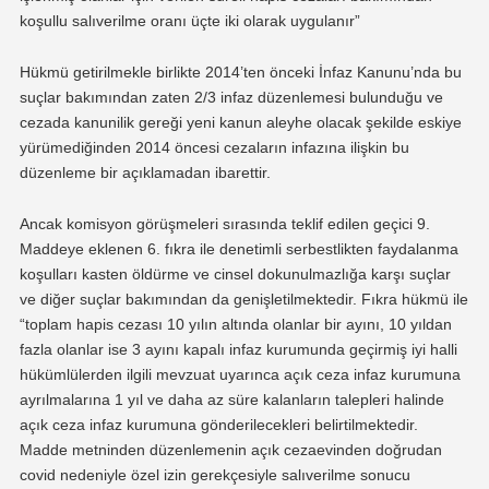
koşullu salıverilme oranı üçte iki olarak uygulanır”
Hükmü getirilmekle birlikte 2014’ten önceki İnfaz Kanunu’nda bu
suçlar bakımından zaten 2/3 infaz düzenlemesi bulunduğu ve
cezada kanunilik gereği yeni kanun aleyhe olacak şekilde eskiye
yürümediğinden 2014 öncesi cezaların infazına ilişkin bu
düzenleme bir açıklamadan ibarettir.
Ancak komisyon görüşmeleri sırasında teklif edilen geçici 9.
Maddeye eklenen 6. fıkra ile denetimli serbestlikten faydalanma
koşulları kasten öldürme ve cinsel dokunulmazlığa karşı suçlar
ve diğer suçlar bakımından da genişletilmektedir. Fıkra hükmü ile
“toplam hapis cezası 10 yılın altında olanlar bir ayını, 10 yıldan
fazla olanlar ise 3 ayını kapalı infaz kurumunda geçirmiş iyi halli
hükümlülerden ilgili mevzuat uyarınca açık ceza infaz kurumuna
ayrılmalarına 1 yıl ve daha az süre kalanların talepleri halinde
açık ceza infaz kurumuna gönderilecekleri belirtilmektedir.
Madde metninden düzenlemenin açık cezaevinden doğrudan
covid nedeniyle özel izin gerekçesiyle salıverilme sonucu