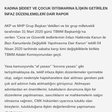
KADINA ŞİDDET VE ÇOCUK İSTİSMARINA İLİŞKİN GETİRİLEN
İNFAZ DÜZENLEMELERİ DAİR RAPOR
AKP ve MHP Grup Başkan Vekilleri ve bir grup milletvekili
tarafından 31 Mart 2020 günü TBMM Başkanlığı’na
verilen
“Ceza ve Güvenlik tedbirlerinin İnfazı Hakkında Kanun ile
Bazı Kanunlarda Değişiklik Yapılmasına Dair Kanun”
teklifi 04
Nisan 2020 tarihinde sabaha karşı kimi değişikliklerle birlikte
TBMM Adalet Komisyonundan geçti.
Yasa kamuoyunda “af yasası” “korona yasası” gibi
tartışılmaktaysa da, teklif infaza ilişkin düzenlemeler içermekte
olup, salgın nedeniyle hapishanelere dair atılması gereken pek
çok acil adımın hala atılmadığını görüyoruz. Atılmayan
adımlardan en önemlilerini; tutukluların durumuna ilişin bir
düzenleme yapılmaması, savcılıkların ve mahkemelerin salgın
olmasına rağmen, CMK hükümleri uyarınca tutuklu olan
bireylerin, tutukluluğana ilişkin değerlendirme yapmaması