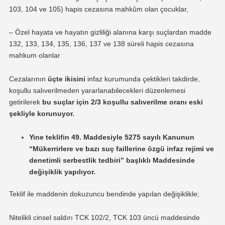
103, 104 ve 105) hapis cezasına mahkûm olan çocuklar,
– Özel hayata ve hayatın gizliliği alanına karşı suçlardan madde
132, 133, 134, 135, 136, 137 ve 138 süreli hapis cezasına
mahkum olanlar
Cezalarının
üçte ikisini
infaz kurumunda çektikleri takdirde,
koşullu salıverilmeden yararlanabilecekleri düzenlemesi
getirilerek
bu suçlar için 2/3 koşullu salıverilme oranı eski
şekliyle korunuyor.
Yine teklifin 49. Maddesiyle 5275 sayılı Kanunun
“Mükerrirlere ve bazı suç faillerine özgü infaz rejimi ve
denetimli serbestlik tedbiri” başlıklı Maddesinde
değişiklik yapılıyor.
Teklif ile maddenin dokuzuncu bendinde yapılan değişiklikle;
Nitelikli cinsel saldırı TCK 102/2, TCK 103 üncü maddesinde