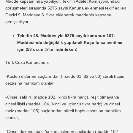
Madde kapsamında yapılıyor. Teklifin Adalet Komisyonundaki
görüşmeleri sırasında 5275 sayılı Kanuna eklenmesi teklif edilen
Geçici 9. Maddeye 6. fıkra eklenerek maddenin kapsamı
genişletiliyor:
Teklifin 48. Maddesiyle 5275 sayılı kanunun 107.
Maddesinde değişiklik yapılarak Koşullu salıverilme
için 2/3 oranı ½’te indirilirken:
Türk Ceza Kanununun;
-Kasten öldürme suçlarından (madde 81, 82 ve 83) süreli hapis
cezasına mahkûm olanlar,
-Cinsel saldırı (madde 102, ikinci fıkra hariç), reşit olmayanla
cinsel ilişki (madde 104, ikinci ve üçüncü fıkra hariç) ve cinsel
taciz (madde 105) suçlarından süreli hapis cezasına mahkûm
olanlar,
-Cinsel dokunulmazlığa karşı işlenen suçlardan (madde 102,