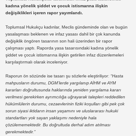
kadına yönelik şiddet ve çocuk istismarına ilişkin
değişiklikleri içeren rapor yayımlandı.
Toplumsal Hukukçu kadınlar, Meclis gündeminde olan ve bugün
yasalaşması beklenen ve infaz yasası dahil bir çok kanunda
değişiklik öngören tasarının son hali üzerinden bir rapor
çalışması yaptı. Raporda yasa tasarısındaki kadına yönelik
şiddet ve çocuk istismarına ilişkin getirilen infaz düzenlemeleri
karşılaştırmalı olarak inceleniyor.
Raporun ön sözünde ise tasarı şu sözlerle eleştiriliyor:
“Hasta
mahpusların durumu, DGM’lerde yargılanıp AİHM ve AYM
kararları doğrultusunda haklarında yeniden yargılama kararı
verilmesi gerekirken ayrımcılığa uğrayarak talepleri reddedilen
hükümlülerin durumu, cezaevlerinin fiziki koşulları gibi pek çok
sorun siyasi iktidarın insan yaşamını ve uluslararası hukuki
standartları yok sayan yaklaşımı nedeniyle hala
çözülememektedir. Bu doğrultuda derhal adım atılması
gerekmektedir.”