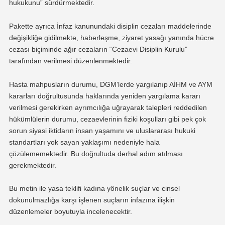
hukukunu” sürdürmektedir.
Pakette ayrıca İnfaz kanunundaki disiplin cezaları maddelerinde
değişikliğe gidilmekte, haberleşme, ziyaret yasağı yanında hücre
cezası biçiminde ağır cezaların “Cezaevi Disiplin Kurulu”
tarafından verilmesi düzenlenmektedir.
Hasta mahpusların durumu, DGM’lerde yargılanıp AİHM ve AYM
kararları doğrultusunda haklarında yeniden yargılama kararı
verilmesi gerekirken ayrımcılığa uğrayarak talepleri reddedilen
hükümlülerin durumu, cezaevlerinin fiziki koşulları gibi pek çok
sorun siyasi iktidarın insan yaşamını ve uluslararası hukuki
standartları yok sayan yaklaşımı nedeniyle hala
çözülememektedir. Bu doğrultuda derhal adım atılması
gerekmektedir.
Bu metin ile yasa teklifi kadına yönelik suçlar ve cinsel
dokunulmazlığa karşı işlenen suçların infazına ilişkin
düzenlemeler boyutuyla incelenecektir.