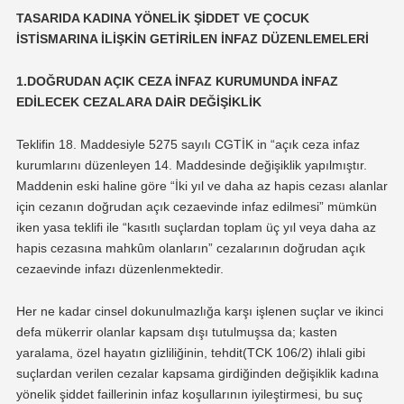
TASARIDA KADINA YÖNELİK ŞİDDET VE ÇOCUK
İSTİSMARINA İLİŞKİN GETİRİLEN İNFAZ DÜZENLEMELERİ
1.DOĞRUDAN AÇIK CEZA İNFAZ KURUMUNDA İNFAZ
EDİLECEK CEZALARA DAİR DEĞİŞİKLİK
Teklifin 18. Maddesiyle 5275 sayılı CGTİK in “açık ceza infaz
kurumlarını düzenleyen 14. Maddesinde değişiklik yapılmıştır.
Maddenin eski haline göre “İki yıl ve daha az hapis cezası alanlar
için cezanın doğrudan açık cezaevinde infaz edilmesi” mümkün
iken yasa teklifi ile “kasıtlı suçlardan toplam üç yıl veya daha az
hapis cezasına mahkûm olanların” cezalarının doğrudan açık
cezaevinde infazı düzenlenmektedir.
Her ne kadar cinsel dokunulmazlığa karşı işlenen suçlar ve ikinci
defa mükerrir olanlar kapsam dışı tutulmuşsa da; kasten
yaralama, özel hayatın gizliliğinin, tehdit(TCK 106/2) ihlali gibi
suçlardan verilen cezalar kapsama girdiğinden değişiklik kadına
yönelik şiddet faillerinin infaz koşullarının iyileştirmesi, bu suç