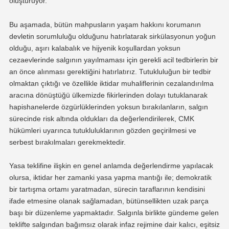
oluşturuyor.
Bu aşamada, bütün mahpusların yaşam hakkını korumanın
devletin sorumluluğu olduğunu hatırlatarak sirkülasyonun yoğun
olduğu, aşırı kalabalık ve hijyenik koşullardan yoksun
cezaevlerinde salgının yayılmaması için gerekli acil tedbirlerin bir
an önce alınması gerektiğini hatırlatırız. Tutukluluğun bir tedbir
olmaktan çıktığı ve özellikle iktidar muhaliflerinin cezalandırılma
aracına dönüştüğü ülkemizde fikirlerinden dolayı tutuklanarak
hapishanelerde özgürlüklerinden yoksun bırakılanların, salgın
sürecinde risk altında oldukları da değerlendirilerek, CMK
hükümleri uyarınca tutukluluklarının gözden geçirilmesi ve
serbest bırakılmaları gerekmektedir.
Yasa teklifine ilişkin en genel anlamda değerlendirme yapılacak
olursa, iktidar her zamanki yasa yapma mantığı ile; demokratik
bir tartışma ortamı yaratmadan, sürecin taraflarının kendisini
ifade etmesine olanak sağlamadan, bütünsellikten uzak parça
başı bir düzenleme yapmaktadır. Salgınla birlikte gündeme gelen
teklifte salgından bağımsız olarak infaz rejimine dair kalıcı, eşitsiz