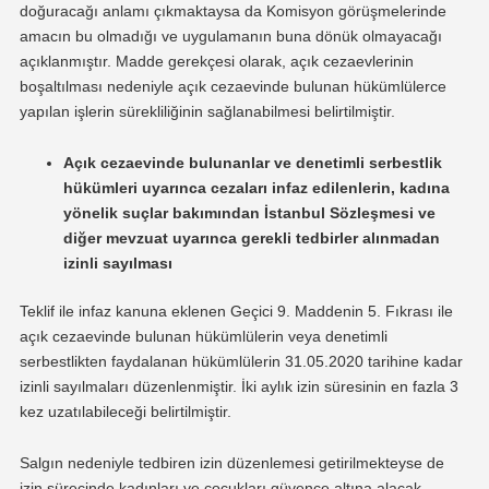
doğuracağı anlamı çıkmaktaysa da Komisyon görüşmelerinde
amacın bu olmadığı ve uygulamanın buna dönük olmayacağı
açıklanmıştır. Madde gerekçesi olarak, açık cezaevlerinin
boşaltılması nedeniyle açık cezaevinde bulunan hükümlülerce
yapılan işlerin sürekliliğinin sağlanabilmesi belirtilmiştir.
Açık cezaevinde bulunanlar ve denetimli serbestlik
hükümleri uyarınca cezaları infaz edilenlerin, kadına
yönelik suçlar bakımından İstanbul Sözleşmesi ve
diğer mevzuat uyarınca gerekli tedbirler alınmadan
izinli sayılması
Teklif ile infaz kanuna eklenen Geçici 9. Maddenin 5. Fıkrası ile
açık cezaevinde bulunan hükümlülerin veya denetimli
serbestlikten faydalanan hükümlülerin 31.05.2020 tarihine kadar
izinli sayılmaları düzenlenmiştir. İki aylık izin süresinin en fazla 3
kez uzatılabileceği belirtilmiştir.
Salgın nedeniyle tedbiren izin düzenlemesi getirilmekteyse de
izin sürecinde kadınları ve çocukları güvence altına alacak