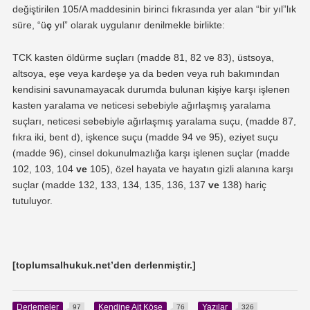
değiştirilen 105/A maddesinin birinci fıkrasında yer alan “bir yıl”lık
süre, “ü
ç
yıl” olarak uygulanır denilmekle birlikte:
TCK kasten öldürme suçları (madde 81, 82 ve 83), üstsoya,
altsoya, eşe veya kardeşe ya da beden veya ruh bakımından
kendisini savunamayacak durumda bulunan kişiye karşı işlenen
kasten yaralama ve neticesi sebebiyle ağırlaşmış yaralama
suçları, neticesi sebebiyle ağırlaşmış yaralama suçu, (madde 87,
fıkra iki, bent d), işkence suçu (madde 94 ve 95), eziyet suçu
(madde 96), cinsel dokunulmazlığa karşı işlenen suçlar (madde
102, 103, 104
ve
105), özel hayata ve hayatın gizli alanına karşı
suçlar (madde 132, 133, 134, 135, 136, 137
ve
138) hariç
tutuluyor.
[toplumsalhukuk.net’den derlenmiştir.]
Derlemeler
Kendine Ait Köşe
Yazılar
97
76
326