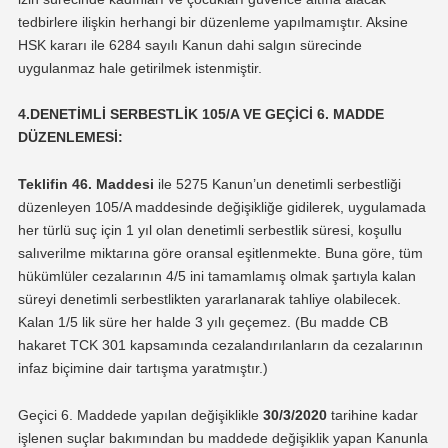
tedbirlere ilişkin herhangi bir düzenleme yapılmamıştır. Aksine
HSK kararı ile 6284 sayılı Kanun dahi salgın sürecinde
uygulanmaz hale getirilmek istenmiştir.
4.DENETİMLİ SERBESTLİK 105/A VE GEÇİCİ 6. MADDE
DÜZENLEMESİ:
Teklifin 46. Maddesi
ile 5275 Kanun’un denetimli serbestliği
düzenleyen 105/A maddesinde değişikliğe gidilerek, uygulamada
her türlü suç için 1 yıl olan denetimli serbestlik süresi, koşullu
salıverilme miktarına göre oransal eşitlenmekte. Buna göre, tüm
hükümlüler cezalarının 4/5 ini tamamlamış olmak şartıyla kalan
süreyi denetimli serbestlikten yararlanarak tahliye olabilecek.
Kalan 1/5 lik süre her halde 3 yılı geçemez. (Bu madde CB
hakaret TCK 301 kapsamında cezalandırılanların da cezalarının
infaz biçimine dair tartışma yaratmıştır.)
Geçici 6. Maddede yapılan değişiklikle
30/3/2020
tarihine kadar
işlenen suçlar bakımından bu maddede değişiklik yapan Kanunla