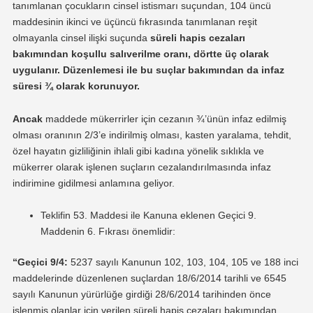
tanımlanan çocukların cinsel istismarı suçundan, 104 üncü
maddesinin ikinci ve üçüncü fıkrasında tanımlanan reşit
olmayanla cinsel ilişki suçunda
süreli hapis cezaları
bakımından koşullu salıverilme oranı, dörtte üç olarak
uygulanır. Düzenlemesi ile bu suçlar bakımından da infaz
süresi ¾ olarak korunuyor.
Ancak
maddede mükerrirler için cezanın ¾’ünün infaz edilmiş
olması oranının 2/3’e indirilmiş olması, kasten yaralama, tehdit,
özel hayatın gizliliğinin ihlali gibi kadına yönelik sıklıkla ve
mükerrer olarak işlenen suçların cezalandırılmasında infaz
indirimine gidilmesi anlamına geliyor.
Teklifin 53. Maddesi ile Kanuna eklenen Geçici 9.
Maddenin 6. Fıkrası önemlidir:
“Geçici 9/4:
5237 sayılı Kanunun 102, 103, 104, 105 ve 188 inci
maddelerinde düzenlenen suçlardan 18/6/2014 tarihli ve 6545
sayılı Kanunun yürürlüğe girdiği 28/6/2014 tarihinden önce
işlenmiş olanlar için verilen süreli hapis cezaları bakımından